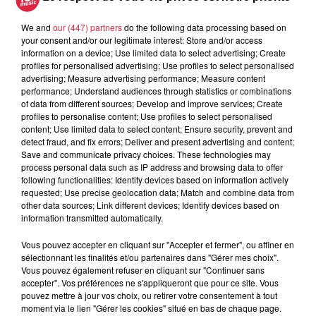
We and
our (447) partners
do the following data processing based on
your consent and/or our legitimate interest: Store and/or access
À découvrir également
information on a device; Use limited data to select advertising; Create
profiles for personalised advertising; Use profiles to select personalised
advertising; Measure advertising performance; Measure content
performance; Understand audiences through statistics or combinations
of data from different sources; Develop and improve services; Create
profiles to personalise content; Use profiles to select personalised
content; Use limited data to select content; Ensure security, prevent and
detect fraud, and fix errors; Deliver and present advertising and content;
Save and communicate privacy choices. These technologies may
process personal data such as IP address and browsing data to offer
following functionalities: Identify devices based on information actively
requested; Use precise geolocation data; Match and combine data from
other data sources; Link different devices; Identify devices based on
information transmitted automatically.
Vous pouvez accepter en cliquant sur "Accepter et fermer", ou affiner en
sélectionnant les finalités et/ou partenaires dans "Gérer mes choix".
Vous pouvez également refuser en cliquant sur "Continuer sans
accepter". Vos préférences ne s'appliqueront que pour ce site. Vous
pouvez mettre à jour vos choix, ou retirer votre consentement à tout
moment via le lien "Gérer les cookies" situé en bas de chaque page.