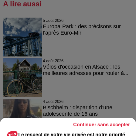
A lire aussi
5 août 2026
Europa-Park : des précisons sur
l’après Euro-Mir
4 août 2026
Vélos d'occasion en Alsace : les
meilleures adresses pour rouler à...
4 août 2026
Bischheim : disparition d’une
adolescente de 16 ans
Continuer sans accepter
Le respect de votre vie privée est notre priorité