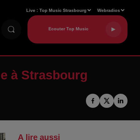
Live :
Top Music Strasbourg
Webradios
lle à Strasbourg
A lire aussi