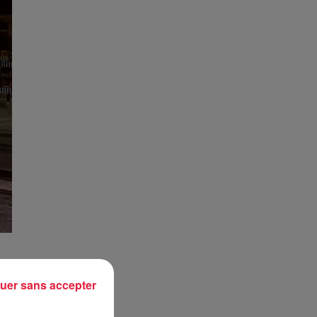
uer sans accepter
le