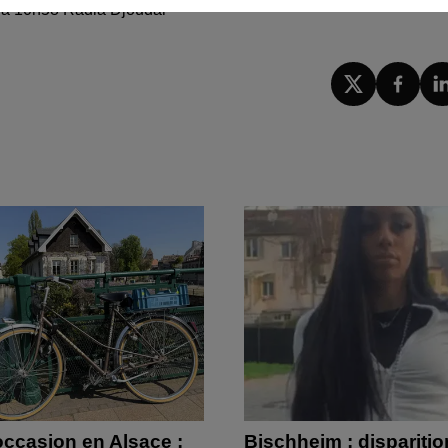
25 à 10h58 Radia Djoudar
occasion en Alsace :
Bischheim : dispariti