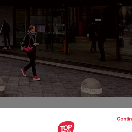
Contin
dessinée ont transformé la gare de Strasbourg, en véritab
estival International de la Bande Dessinée d’Angoulême en