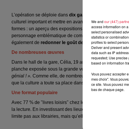
L’opération se déploie dans
dix gares françaises
, avec 
We and
our (447) partn
culturel important et mettre en avant la programmation du
access information on a 
formes : un aperçu des expositions du Festival, avec vis
select personalised ad
personnage emblématique de comics-books est aussi prop
statistics or combinatio
profiles to select person
également de
redonner le goût de la lecture
, notamment
Deliver and present adv
De nombreuses œuvres
data such as IP address 
requested; Use precise g
Dans le hall de la gare, Célia, 19 ans, habituée des traje
based on information tra
planche exposée sous la grande verrière.
"Je suis une gr
Vous pouvez accepter en 
génial ! ».
Comme elle, de nombreux voyageurs prennent q
mes choix". Vous pouvez
que la culture a toute sa place dans l’espace public.
ce site. Vous pouvez met
bas de chaque page.
Une format populaire
Avec 77 % de "livres loisirs" chez les 7-19 ans qui sont 
la lecture. En investissant des lieux du quotidien comme le
limite pas aux librairies, mais qu’elle peut séduire et sur