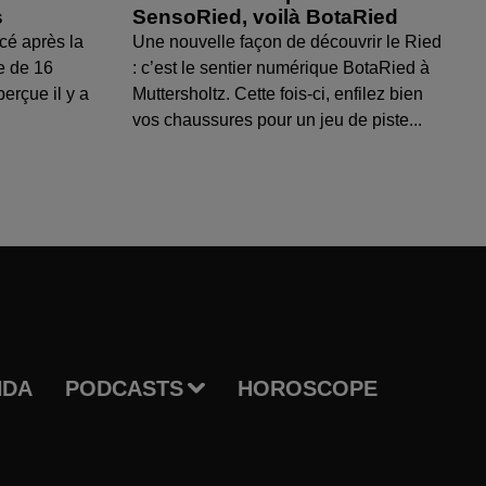
s
SensoRied, voilà BotaRied
cé après la
Une nouvelle façon de découvrir le Ried
e de 16
: c’est le sentier numérique BotaRied à
perçue il y a
Muttersholtz. Cette fois-ci, enfilez bien
vos chaussures pour un jeu de piste...
NDA
PODCASTS
HOROSCOPE