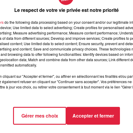
Le respect de votre vie privée est notre priorité
un
double objecti
f : valoriser le manga, devenu un phénomène
ers
do the following data processing based on your consent and/or our legitimate int
 Festival d’Angoulême. À Strasbourg, l’exposition prend deux
device; Use limited data to select advertising; Create profiles for personalised adver
uels grands format et extraits d’albums. Un hommage à Superma
vertising; Measure advertising performance; Measure content performance; Unders
osé. Avec cet événement, l’un des objectifs recherché est
ns of data from different sources; Develop and improve services; Create profiles to 
alised content; Use limited data to select content; Ensure security, prevent and detect
 à la jeune génération.
ertising and content; Save and communicate privacy choices. These technologies
and browsing data to offer following functionalities: Identify devices based on infor
eolocation data; Match and combine data from other data sources; Link different de
ts entre Strasbourg et Mulhouse s’arrête un instant devant une
nsmitted automatically.
ande lectrice, et cette idée de BD exposée en gare, je trouve ça
cliquant sur "Accepter et fermer", ou affiner en sélectionnant les finalités et/ou pa
uelques minutes afin de découvrir les œuvres exposées, preu
 également refuser en cliquant sur "Continuer sans accepter". Vos préférences ne 
tre à jour vos choix, ou retirer votre consentement à tout moment via le lien "Gérer 
des bandes dessinées, le format est un
moyen clé
pour encourag
s gares, l’initiative portée par le Festival montre que la BD ne 
Gérer mes choix
Accepter et fermer
prendre
n’importe où
, même entre deux trains.