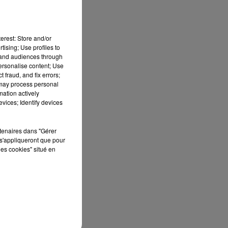
erest: Store and/or
tising; Use profiles to
n,
tand audiences through
personalise content; Use
 fraud, and fix errors;
 may process personal
mation actively
vices; Identify devices
rtenaires dans "Gérer
ve
s'appliqueront que pour
les cookies" situé en
er
se