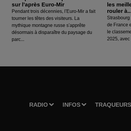
sur l’après Euro-Mir
les meil
rouler à..
Pendant trois décennies, l'Euro-Mir a fait
Strasbourg 
tourner les têtes des visiteurs. La
de France e
mythique montagne russe s'apprête
le classem
désormais à disparaître du paysage du
2025, avec 
parc...
RADIO
INFOS
TRAQUEURS