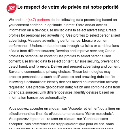
Le respect de votre vie privée est notre priorité
We and
our (447) partners
do the following data processing based on
your consent and/or our legitimate interest: Store and/or access
A lire aussi
information on a device; Use limited data to select advertising; Create
profiles for personalised advertising; Use profiles to select personalised
advertising; Measure advertising performance; Measure content
6 août 2026
performance; Understand audiences through statistics or combinations
À Hoerdt, de l’eau brune sort des
of data from different sources; Develop and improve services; Create
robinets
profiles to personalise content; Use profiles to select personalised
content; Use limited data to select content; Ensure security, prevent and
detect fraud, and fix errors; Deliver and present advertising and content;
Save and communicate privacy choices. These technologies may
process personal data such as IP address and browsing data to offer
6 août 2026
following functionalities: Identify devices based on information actively
Tags antisémites à Strasbourg :
requested; Use precise geolocation data; Match and combine data from
other data sources; Link different devices; Identify devices based on
Catherine Trautmann réagit
information transmitted automatically.
Vous pouvez accepter en cliquant sur "Accepter et fermer", ou affiner en
sélectionnant les finalités et/ou partenaires dans "Gérer mes choix".
Vous pouvez également refuser en cliquant sur "Continuer sans
6 août 2026
accepter". Vos préférences ne s'appliqueront que pour ce site. Vous
Au zoo de Mulhouse : rencontre
pouvez mettre à jour vos choix, ou retirer votre consentement à tout