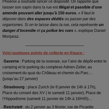
Phoenix a souhaité lancer ce dispositif. On rappelle que
laisser son sapin dans la rue est
illégal et passible d’une
amende pouvant aller jusqu’à 150 euros.
«
Il faut le
déposer dans
des espaces dédiés
ou passer par des
organismes. Si on le laisse dans la rue, cela représente
un
danger d’incendie
et
ça pollue les rues
», explique Daniel
Monjaraz.
............................................................
Voici quelques points de collecte en Alsace :
-
Saverne
: Parking de la roseraie, sur l’aire de dépôt entre le
camping et le parking du complexe Adrien-Zeller, au
croisement du quai du Château et chemin du Parc…
(jusqu’au 27 janvier)
-
Strasbourg :
place Zurich (le 8 janvier de 14h à 17h),
Place du conseil des XV ( le samedi 11 janvier), Place de
l’Hippodrome (samedi 11 janvier de 14h à 16H45)…
-
Reichstett
: du 2 janvier au 3 février, rue de Picardie