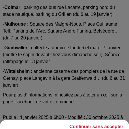
-
Colmar
: parking des bus rue Lacarre, parking nord du
stade nautique, parking du Grillen (du 6 au 19 janvier)
-
Mulhouse :
Square des Malgré-Nous, Place Guillaume
Tell, Parking de l’Arc, Square André Furling, Belvédère…
(du 7 au 20 janvier)
-Guebwiller :
collecte à domicile lundi 6 et mardi 7 janvier
(mettre le sapin devant chez vous dimanche soir). Séance
rattrapage le 13 janvier.
-Wittelsheim :
ancienne caserne des pompiers de la rue de
Cernay, place Langevin à la gare Graffenwald… (du 6 au 31
janvier)
Pour plus d’informations, n’hésitez pas à jeter un œil sur la
page Facebook de votre commune.
Publié : 4 janvier 2025 à 6h00 - Modifié : 30 octobre 2025 à
16h47 Julia Clementz
Continuer sans accepter