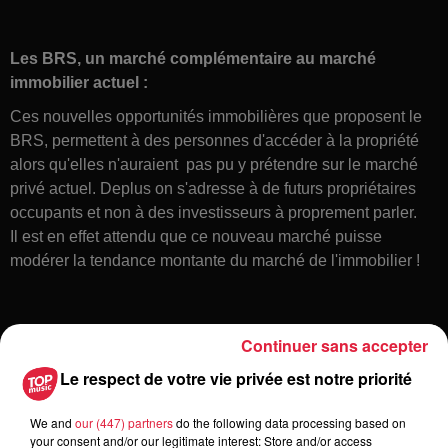
Les BRS, un marché complémentaire au marché
immobilier actuel :
Ces nouvelles opportunités immobilières que proposent le
BRS, permettent à des personnes d'accéder à la propriété
alors qu'elles n'auraient pas pu y prétendre sur le marché
privé actuel. Deplus on s'adresse à de futurs propriétaires
occupants et non à des investisseurs à proprement parler.
Il est en effet attendu que ce nouveau marché puisse
modérer la tendance montante du marché de l'immobilier !
Continuer sans accepter
Le respect de votre vie privée est notre priorité
N'hésitez pas à poser vos questions sur IGLOO on Air
We and
our (447) partners
do the following data processing based on
Les Infos Habitat avec Trianon Résidences
your consent and/or our legitimate interest: Store and/or access