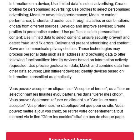
information on a device; Use limited data to select advertising; Create
profiles for personalised advertising; Use profiles to select personalised
advertising; Measure advertising performance; Measure content
performance; Understand audiences through statistics or combinations
of data from different sources; Develop and improve services; Create
profiles to personalise content; Use profiles to select personalised
content; Use limited data to select content; Ensure security, prevent and
detect fraud, and fix errors; Deliver and present advertising and content;
Save and communicate privacy choices. These technologies may
process personal data such as IP address and browsing data to offer
following functionalities: Identify devices based on information actively
requested; Use precise geolocation data; Match and combine data from
other data sources; Link different devices; Identify devices based on
Toute l'actu
information transmitted automatically.
Vous pouvez accepter en cliquant sur "Accepter et fermer", ou affiner en
sélectionnant les finalités et/ou partenaires dans "Gérer mes choix".
16h00
À Hoerdt, de l’eau brune sort des
Vous pouvez également refuser en cliquant sur "Continuer sans
accepter". Vos préférences ne s'appliqueront que pour ce site. Vous
robinets
pouvez mettre à jour vos choix, ou retirer votre consentement à tout
moment via le lien "Gérer les cookies" situé en bas de chaque page.
15h54
Accepter et fermer