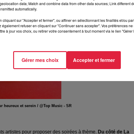
eolocation data; Match and combine data from other data sources; Link different de
nsmitted automatically.
cliquant sur "Accepter et fermer", ou affiner en sélectionnant les finalités et/ou pa
 également refuser en cliquant sur "Continuer sans accepter". Vos préférences ne 
tre à jour vos choix, ou retirer votre consentement à tout moment via le lien "Gérer 
Gérer mes choix
Accepter et fermer
ur heureux et serein / @Top Music - SR
nts artistes pour proposer des soirées à thème.
Du côté de La