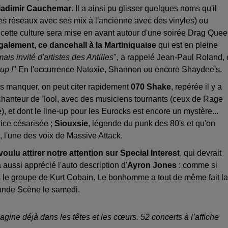
 Vladimir Cauchemar
. Il a ainsi pu glisser quelques noms qu'il
es réseaux avec ses mix à l'ancienne avec des vinyles) ou
cette culture sera mise en avant autour d'une soirée Drag Quee
galement, ce dancehall à la Martiniquaise
qui est en pleine
is invité d'artistes des Antilles
", a rappelé Jean-Paul Roland,
up !
" En l'occurrence Natoxie, Shannon ou encore Shaydee's.
pas manquer, on peut citer rapidement
070 Shake
, repérée il y a
u chanteur de Tool, avec des musiciens tournants (ceux de Rage
, et dont le line-up pour les Eurocks est encore un mystère...
trice césarisée ;
Siouxsie
, légende du punk des 80's et qu'on
, l'une des voix de Massive Attack.
ulu attirer notre attention sur Special Interest
, qui devrait
a aussi apprécié l'auto description d'
Ayron Jones
: comme si
 le groupe de Kurt Cobain. Le bonhomme a tout de même fait la
Grande Scène le samedi.
agine déjà dans les têtes et les cœurs. 52 concerts à l’affiche