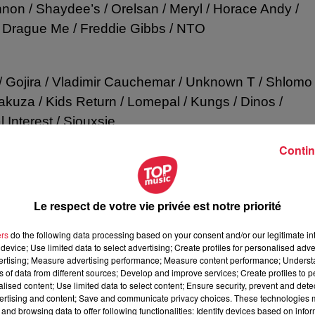
non / Shaydee’s / Orelsan / Meryl / Horace Andy /
/ Drague Me / Freddie Gibbs / NTO
/ Gojira / Vladimir Cauchemar / Unknown T / Shlomo 
akuza / Kids Return / Lomepal / Kungs / Dinos /
Interest / Siouxsie
Contin
Le respect de votre vie privée est notre priorité
ers
do the following data processing based on your consent and/or our legitimate int
device; Use limited data to select advertising; Create profiles for personalised adver
vertising; Measure advertising performance; Measure content performance; Unders
ns of data from different sources; Develop and improve services; Create profiles to 
alised content; Use limited data to select content; Ensure security, prevent and detect
ertising and content; Save and communicate privacy choices. These technologies
and browsing data to offer following functionalities: Identify devices based on infor