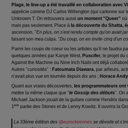
Plage, le line-up a été travaillé en collaboration avec
apprécie comme DJ Carlos Willengton (qui cartonne sur l
Unknown T. On retrouvera aussi
un moment "Queer"
où 
mais pas seulement. Place à
la découverte du Shatta, é
ascension. "
En plus, on s'est rendu compte qu'on avait jama
faisant son mea culpa. "
Du coup, on en invite cinq d'un co
Parmi les coups de coeur ou les artistes qu'il ne faudra 
quelques années par Kanye West,
Puscifer
, le projet d
Against the Machine ou Nine Inch Nails ont déjà collaboré)
Autres "curiosités" :
Fatoumata Diawara
, par ailleurs, ac
n'avait plus vue en tournée depuis dix ans ;
Horace Andy
Quant aux vraies découvertes,
les programmateurs ont vo
mettre la même claque que "
le Gossip des débuts
". On 
Michael Jackson jouait de la guitare comme Hendrix dans
ere
1
partie des Stones et de Lenny Kravitz. Il ouvrira la 
La 33ème édition des
@eurockeennes
se dévoile et s'im