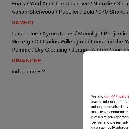
Foals / Yard Act / Joe Unknown / Natoxie / Shan
Adrian Sherwood / Puscifer / Zola / 070 Shake 
SAMEDI
Larkin Poe / Ayron Jones / Moonlight Benjamin 
Mezerg / DJ Carlos Willengton / Lous and the Y
Pomme / Dry Cleaning / Jeanne Added / Special 
DIMANCHE
Indochine + ?
We and
our (447) partn
access information on a 
select personalised ad
statistics or combinatio
profiles to select person
Deliver and present adv
data such as IP address 