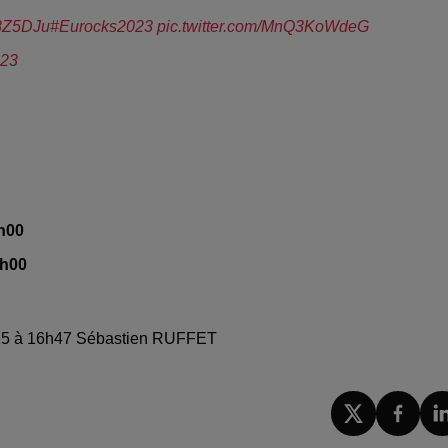
m8Z5DJu
#Eurocks2023
pic.twitter.com/MnQ3KoWdeG
023
7h00
7h00
 2025 à 16h47 Sébastien RUFFET