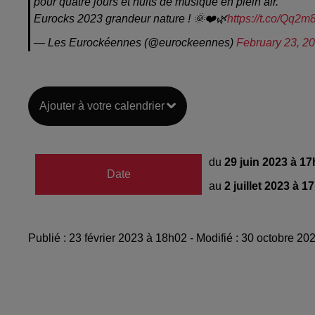
pour quatre jours et nuits de musique en plein air.
Eurocks 2023 grandeur nature ! 🌞❤️🌿
https://t.co/Qq2
— Les Eurockéennes (@eurockeennes)
February 23, 2
Ajouter à votre calendrier
du
29 juin 2023 à 1
Date
au
2 juillet 2023 à 1
Publié : 23 février 2023 à 18h02 - Modifié : 30 octobre