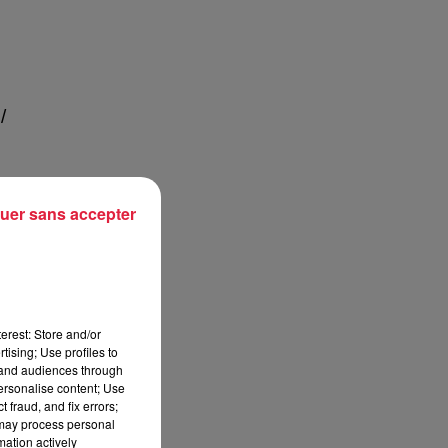
/
uer sans accepter
erest: Store and/or
tising; Use profiles to
tand audiences through
personalise content; Use
 fraud, and fix errors;
 may process personal
mation actively