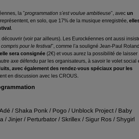
ennes, la "
programmation s'est voulue ambitieuse
", avec
un
 représentent, en solo, que 17% de la musique enregistrée,
elle
tival
.
à découvrir (voir par ailleurs). Les Eurockéennes ont aussi insist
 compris pour le festival
", comme l'a souligné Jean-Paul Roland
selle sera consignée
(2€) et vous aurez la possibilité de laisser 
utre axe défendu par les organisateurs, à savoir le volet social 
éduits, avec également des rendez-vous spéciaux pour les
lement en discussion avec les CROUS.
ogrammation
Adé / Shaka Ponk / Pogo / Unblock Project / Baby
Jinjer / Perturbator / Skrillex / Sigur Ros / Shygirl