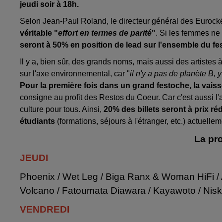
jeudi soir à 18h.
Selon Jean-Paul Roland, le directeur général des Eurocké
véritable "
effort en termes de parité
"
. Si les femmes ne
seront à 50% en position de lead sur l'ensemble du fes
Il y a, bien sûr, des grands noms, mais aussi des artistes 
sur l'axe environnemental, car "
il n'y a pas de planète B, y
Pour la première fois dans un grand festoche, la vais
consigne au profit des Restos du Coeur. Car c'est aussi l'a
culture pour tous. Ainsi,
20% des billets seront à prix r
étudiants
(formations, séjours à l'étranger, etc.) actuel
La pr
JEUDI
Phoenix / Wet Leg / Biga Ranx & Woman HiFi / 
Volcano / Fatoumata Diawara / Kayawoto / Niska / 
VENDREDI