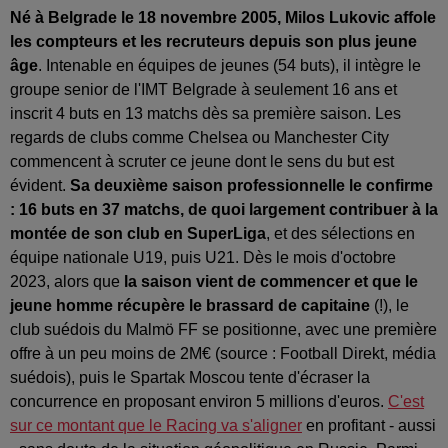
Né à Belgrade le 18 novembre 2005, Milos Lukovic affole
les compteurs et les recruteurs depuis son plus jeune
âge
. Intenable en équipes de jeunes (54 buts), il intègre le
groupe senior de l'IMT Belgrade à seulement 16 ans et
inscrit 4 buts en 13 matchs dès sa première saison. Les
regards de clubs comme Chelsea ou Manchester City
commencent à scruter ce jeune dont le sens du but est
évident.
Sa deuxième saison professionnelle le confirme
: 16 buts en 37 matchs, de quoi largement contribuer à la
montée de son club en SuperLiga
, et des sélections en
équipe nationale U19, puis U21. Dès le mois d'octobre
2023, alors que
la saison vient de commencer et que le
jeune homme récupère le brassard de capitaine
(!), le
club suédois du Malmö FF se positionne, avec une première
offre à un peu moins de 2M€ (source : Football Direkt, média
suédois), puis le Spartak Moscou tente d'écraser la
concurrence en proposant environ 5 millions d'euros.
C'est
sur ce montant que le Racing va s'aligner
en profitant - aussi