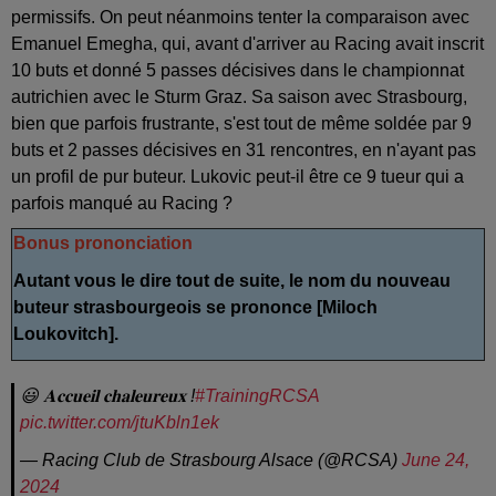
permissifs. On peut néanmoins tenter la comparaison avec
Emanuel Emegha, qui, avant d'arriver au Racing avait inscrit
10 buts et donné 5 passes décisives dans le championnat
autrichien avec le Sturm Graz. Sa saison avec Strasbourg,
bien que parfois frustrante, s'est tout de même soldée par 9
buts et 2 passes décisives en 31 rencontres, en n'ayant pas
un profil de pur buteur. Lukovic peut-il être ce 9 tueur qui a
parfois manqué au Racing ?
Bonus prononciation
Autant vous le dire tout de suite, le nom du nouveau
buteur strasbourgeois se prononce [Miloch
Loukovitch].
😃 𝐀𝐜𝐜𝐮𝐞𝐢𝐥 𝐜𝐡𝐚𝐥𝐞𝐮𝐫𝐞𝐮𝐱 !
#TrainingRCSA
pic.twitter.com/jtuKbln1ek
— Racing Club de Strasbourg Alsace (@RCSA)
June 24,
2024