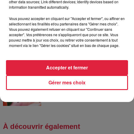
other data sources; Link different devices; Identify devices based on
robinets
information transmitted automatically.
Vous pouvez accepter en cliquant sur "Accepter et fermer", ou affiner en
sélectionnant les finalités et/ou partenaires dans "Gérer mes choix".
Vous pouvez également refuser en cliquant sur "Continuer sans
6 août 2026
accepter". Vos préférences ne s'appliqueront que pour ce site. Vous
Tags antisémites à Strasbourg :
pouvez mettre à jour vos choix, ou retirer votre consentement à tout
Catherine Trautmann réagit
moment via le lien "Gérer les cookies" situé en bas de chaque page.
Accepter et fermer
6 août 2026
Au zoo de Mulhouse : rencontre
Gérer mes choix
avec les flamants rouges
À découvrir également