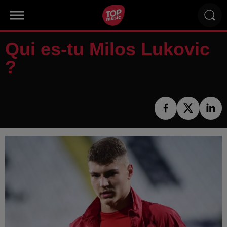
Qui es-tu Milos Lukovic
?