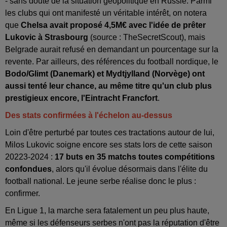
- sans doute de la situation géopolitique en Russie. Parmi
les clubs qui ont manifesté un véritable intérêt, on notera
que
Chelsa avait proposé 4,5M€ avec l'idée de prêter
Lukovic à Strasbourg
(source : TheSecretScout), mais
Belgrade aurait refusé en demandant un pourcentage sur la
revente. Par ailleurs, des références du football nordique, le
Bodo/Glimt (Danemark) et Mydtjylland (Norvège) ont
aussi tenté leur chance, au même titre qu'un club plus
prestigieux encore, l'Eintracht Francfort
.
Des stats confirmées à l'échelon au-dessus
Loin d'être perturbé par toutes ces tractations autour de lui,
Milos Lukovic soigne encore ses stats lors de cette saison
20223-2024 :
17 buts en 35 matchs toutes compétitions
confondues
, alors qu'il évolue désormais dans l'élite du
football national. Le jeune serbe réalise donc le plus :
confirmer.
En Ligue 1, la marche sera fatalement un peu plus haute,
même si les défenseurs serbes n'ont pas la réputation d'être