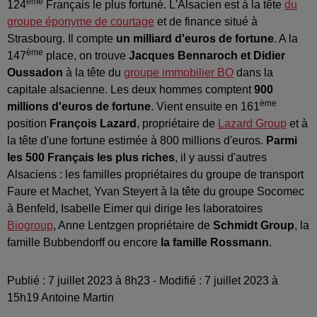
ème
124
Français le plus fortuné. L'Alsacien est à la tête
du
groupe éponyme de courtage
et de finance situé à
Strasbourg. Il compte
un milliard d'euros de fortune
. A la
ème
147
place, on trouve
Jacques Bennaroch et Didier
Oussadon
à la tête du
groupe immobilier BO
dans la
capitale alsacienne. Les deux hommes comptent
900
ème
millions d'euros de fortune
. Vient ensuite en 161
position
François Lazard
, propriétaire de
Lazard Group
et à
la tête d'une fortune estimée à 800 millions d'euros.
Parmi
les 500 Français les plus riches
, il y aussi d'autres
Alsaciens : les familles propriétaires du groupe de transport
Faure et Machet, Yvan Steyert à la tête du groupe Socomec
à Benfeld, Isabelle Eimer qui dirige les laboratoires
Biogroup
, Anne Lentzgen propriétaire de
Schmidt Group
, la
famille Bubbendorff ou encore
la famille Rossmann
.
Publié : 7 juillet 2023 à 8h23 - Modifié : 7 juillet 2023 à
15h19 Antoine Martin