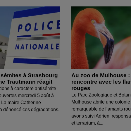
isémites à Strasbourg
Au zoo de Mulhouse :
ine Trautmann réagit
rencontre avec les fl
rouges
tions à caractère antisémite
Le Parc Zoologique et Botan
ouvertes mercredi 5 août à
Mulhouse abrite une colonie
 La maire Catherine
remarquable de flamants ro
a dénoncé ces dégradations.
avons suivi Adrien, respons
et terrarium, à...