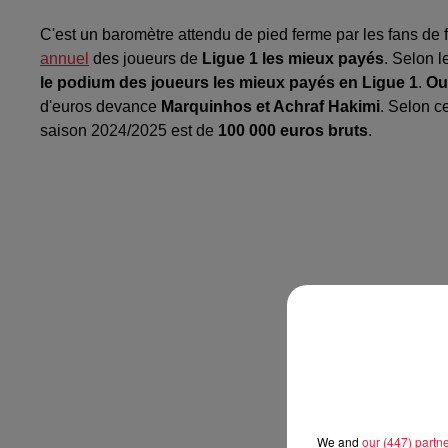
C'est un baromètre attendu de pied ferme par les fans de f
annuel
des joueurs de
Ligue 1 les mieux payés
. Selon l
le podium des joueurs les mieux payés en Ligue 1
.
Ou
d'euros devance
Marquinhos et Achraf Hakimi
. Selon c
saison 2024/2025 est de
100 000 euros bruts
.
We and
our (447) partn