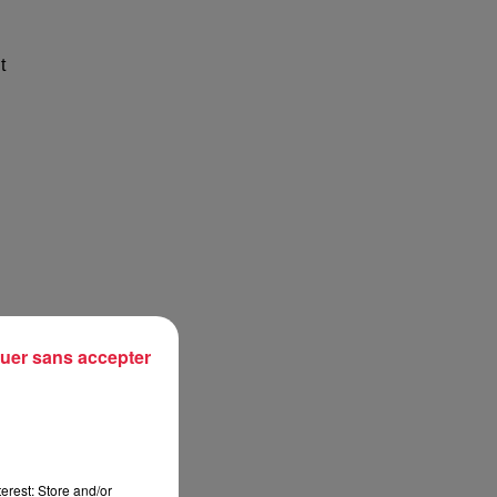
t
uer sans accepter
erest: Store and/or