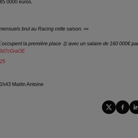
 85 0000 euros.
 mensuels brut au Racing cette saison. 👀
ccupent la première place 🥇 avec un salaire de 160 000€ pa
/E6d7cGraOE
025
11h43 Martin Antoine