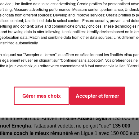
device; Use limited data to select advertising; Create profiles for personalised adver
vertising; Measure advertising performance; Measure content performance; Unders
ns of data from different sources; Develop and improve services; Create profiles to 
alised content; Use limited data to select content; Ensure security, prevent and detect
ertising and content; Save and communicate privacy choices. These technologies
and browsing data to offer following functionalities: Identify devices based on infor
eolocation data; Match and combine data from other data sources; Link different de
nsmitted automatically.
cliquant sur "Accepter et fermer", ou affiner en sélectionnant les finalités et/ou pa
 également refuser en cliquant sur "Continuer sans accepter". Vos préférences ne 
tre à jour vos choix, ou retirer votre consentement à tout moment via le lien "Gérer 
Gérer mes choix
Accepter et fermer
u classement, on retrouve
Sebastian Nanasi
à 160 000 euros bru
ment arrivé au club. Arrivent ensuite
Abakar Sylla
à 155 000 eu
nuel Emegha
, l'attaquant vedette, ne perçoit "que"
135 000
ptième coach le mieux rémunéré
en Ligue 1 avec 150 000 eur