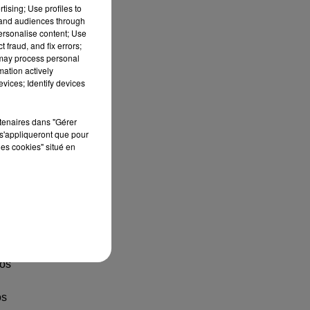
tising; Use profiles to
tand audiences through
personalise content; Use
 fraud, and fix errors;
 may process personal
mation actively
vices; Identify devices
rtenaires dans "Gérer
s'appliqueront que pour
les cookies" situé en
ts
ros
os