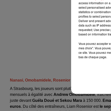
access information on a 
select personalised ad
statistics or combinatio
profiles to select person
Deliver and present adv
data such as IP address 
requested; Use precise g
based on information tra
Vous pouvez accepter en 
mes choix". Vous pouvez
ce site. Vous pouvez met
bas de chaque page.
Nanasi, Omobamidele, Rosenior
A Strasbourg, les joueurs sont plutôt bien lotis. En tête d
mensuels à égalité avec
Andrew Omobamidele
, fraîche
juste devant
Guéla Doué et Sekou Mara
à 150 000.
Ema
euros
. Du côté des entraîneurs, Liam Rosenior est
le se