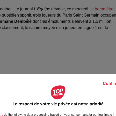
ootball. Le journal
L'Equipe
dévoile, ce mercredi,
le baromètre
e quotidien sportif, trois joueurs du Paris Saint Germain occupen
smane Dembélé
dont les émoluments s'élèvent à 1,5 million
e classement, le salaire moyen d'un joueur en Ligue 1 sur la
Contin
Le respect de votre vie privée est notre priorité
ers
do the following data processing based on your consent and/or our legitimate int