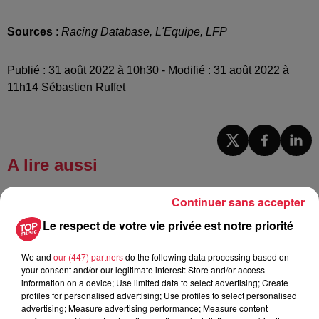
Sources
:
Racing Database, L'Equipe, LFP
Publié : 31 août 2022 à 10h30 - Modifié : 31 août 2022 à
11h14 Sébastien Ruffet
A lire aussi
Continuer sans accepter
6 août 2026
À Hoerdt, de l’eau brune sort des
Le respect de votre vie privée est notre priorité
robinets
We and
our (447) partners
do the following data processing based on
your consent and/or our legitimate interest: Store and/or access
information on a device; Use limited data to select advertising; Create
profiles for personalised advertising; Use profiles to select personalised
6 août 2026
advertising; Measure advertising performance; Measure content
Tags antisémites à Strasbourg :