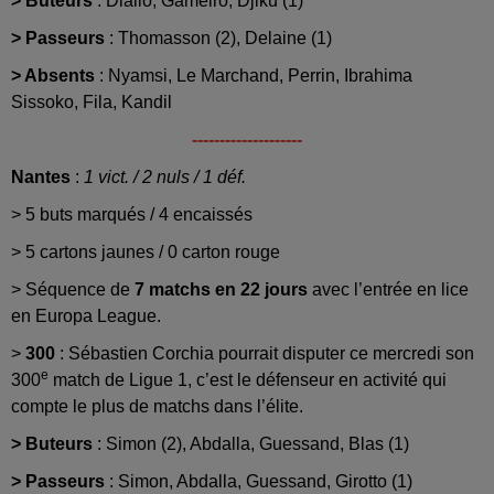
> Buteurs
: Diallo, Gameiro, Djiku (1)
> Passeurs
: Thomasson (2), Delaine (1)
> Absents
: Nyamsi, Le Marchand, Perrin, Ibrahima
Sissoko, Fila, Kandil
--------------------
Nantes
:
1 vict. / 2 nuls / 1 déf.
> 5 buts marqués / 4 encaissés
> 5 cartons jaunes / 0 carton rouge
> Séquence de
7 matchs en 22 jours
avec l’entrée en lice
en Europa League.
>
300
: Sébastien Corchia pourrait disputer ce mercredi son
e
300
match de Ligue 1, c’est le défenseur en activité qui
compte le plus de matchs dans l’élite.
> Buteurs
: Simon (2), Abdalla, Guessand, Blas (1)
> Passeurs
: Simon, Abdalla, Guessand, Girotto (1)