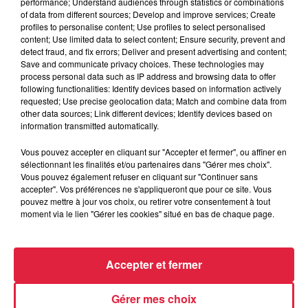
performance; Understand audiences through statistics or combinations
Catherine Trautmann réagit
of data from different sources; Develop and improve services; Create
profiles to personalise content; Use profiles to select personalised
content; Use limited data to select content; Ensure security, prevent and
detect fraud, and fix errors; Deliver and present advertising and content;
Save and communicate privacy choices. These technologies may
6 août 2026
process personal data such as IP address and browsing data to offer
Au zoo de Mulhouse : rencontre
following functionalities: Identify devices based on information actively
avec les flamants rouges
requested; Use precise geolocation data; Match and combine data from
other data sources; Link different devices; Identify devices based on
information transmitted automatically.
Vous pouvez accepter en cliquant sur "Accepter et fermer", ou affiner en
sélectionnant les finalités et/ou partenaires dans "Gérer mes choix".
Vous pouvez également refuser en cliquant sur "Continuer sans
accepter". Vos préférences ne s'appliqueront que pour ce site. Vous
À découvrir également
pouvez mettre à jour vos choix, ou retirer votre consentement à tout
moment via le lien "Gérer les cookies" situé en bas de chaque page.
Accepter et fermer
Gérer mes choix