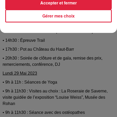
Accepter et fermer
activité surprise
Dimanche 28 Mai 2023
Gérer mes choix
• 9h à 11h30 : Épreuve Canoë ou Paddle
• 11h30 à 14h30 : Activité surprise suivie d'un déjeuner
• 14h30 : Épreuve Trail
• 17h30 : Pot au Château du Haut-Barr
• 20h30 : Soirée de clôture et de gala, remise des prix,
remerciements, conférence, DJ
Lundi 29 Mai 2023
• 9h à 11h : Séances de Yoga
• 9h à 11h30 : Visites au choix : La Roseraie de Saverne,
visite guidée de l’exposition “Louise Weiss”, Musée des
Rohan
• 9h à 11h30 : Séance avec des ostéopathes