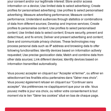
your consent and/or our legitimate interest: Store and/or access
avec la participation de 2 sportives de haut-niveau qui
information on a device; Use limited data to select advertising; Create
partageront leurs expériences.
profiles for personalised advertising; Use profiles to select personalised
advertising; Measure advertising performance; Measure content
Le déroulement de l'événement : du
performance; Understand audiences through statistics or combinations
of data from different sources; Develop and improve services; Create
Samedi 27 Mai au Lundi 29 Mai 2023.
profiles to personalise content; Use profiles to select personalised
content; Use limited data to select content; Ensure security, prevent and
Toutes les épreuves se dérouleront entre le Samedi 27 Mai
detect fraud, and fix errors; Deliver and present advertising and content;
14h et le Dimanche 28 Mai 2023 18h.
Save and communicate privacy choices. These technologies may
process personal data such as IP address and browsing data to offer
Samedi 27 Mai 2023
following functionalities: Identify devices based on information actively
requested; Use precise geolocation data; Match and combine data from
RDV à l'auberge de jeunesse au Château des Rohan à
other data sources; Link different devices; Identify devices based on
information transmitted automatically.
Saverne.
• 12h à 14h : Accueil des participantes : contrôles
Vous pouvez accepter en cliquant sur "Accepter et fermer", ou affiner en
sélectionnant les finalités et/ou partenaires dans "Gérer mes choix".
administratifs, retrait des dossiers, photos des
Vous pouvez également refuser en cliquant sur "Continuer sans
équipes, distribution des welcome bag
accepter". Vos préférences ne s'appliqueront que pour ce site. Vous
pouvez mettre à jour vos choix, ou retirer votre consentement à tout
• 14h30 : Épreuve Bike & Run + épreuve bonus
moment via le lien "Gérer les cookies" situé en bas de chaque page.
• 17h30 : Pot d'arrivée + surprises
• 20h : Dîner, présentation des ambassadrices, briefing,