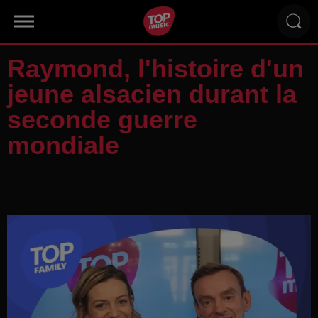
Raymond, l'histoire d'un
jeune alsacien durant la
seconde guerre
mondiale