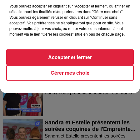
Vous pouvez accepter en cliquant sur "Accepter et fermer", ou affiner en
sélectionnant les finalités et/ou partenaires dans "Gérer mes choix".
Vous pouvez également refuser en cliquant sur "Continuer sans
Dans la même série
accepter". Vos préférences ne s'appliqueront que pour ce site. Vous
pouvez mettre à jour vos choix, ou retirer votre consentement à tout
moment via le lien "Gérer les cookies" situé en bas de chaque page.
Thierry du Domaine Wunsch et
Mann à Wettolsheim !
Thierry du Domaine Wunsch et Mann à
Accepter et fermer
Wettolsheim !
Gérer mes choix
Fanny nous présente le festival
Festimania !
Fanny nous présente le festival Festimania !
Sandra et Estelle présentent les
soirées coquines de l'Empreinte...
Sandra et Estelle présentent les soirées