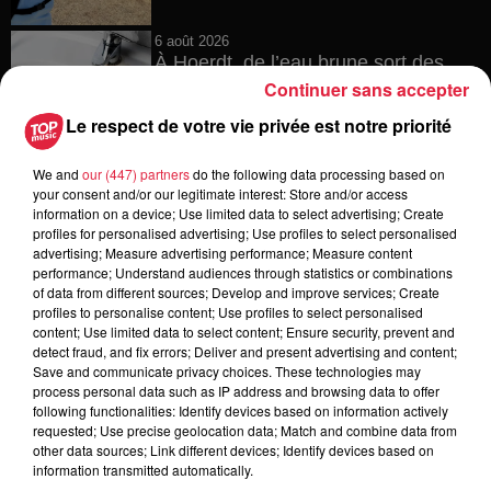
6 août 2026
À Hoerdt, de l’eau brune sort des
robinets
Continuer sans accepter
Le respect de votre vie privée est notre priorité
We and
our (447) partners
do the following data processing based on
6 août 2026
your consent and/or our legitimate interest: Store and/or access
Tags antisémites à Strasbourg :
information on a device; Use limited data to select advertising; Create
Catherine Trautmann réagit
profiles for personalised advertising; Use profiles to select personalised
advertising; Measure advertising performance; Measure content
performance; Understand audiences through statistics or combinations
of data from different sources; Develop and improve services; Create
profiles to personalise content; Use profiles to select personalised
content; Use limited data to select content; Ensure security, prevent and
6 août 2026
detect fraud, and fix errors; Deliver and present advertising and content;
Au zoo de Mulhouse : rencontre
Save and communicate privacy choices. These technologies may
avec les flamants rouges
process personal data such as IP address and browsing data to offer
following functionalities: Identify devices based on information actively
requested; Use precise geolocation data; Match and combine data from
other data sources; Link different devices; Identify devices based on
information transmitted automatically.