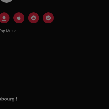
Top Music
sbourg !