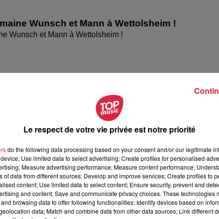
omaine Wunsch et Mann à Wettolsheim !
ne Wunsch et Mann à Wettolsheim !
Contin
Le respect de votre vie privée est notre priorité
ers
do the following data processing based on your consent and/or our legitimate int
device; Use limited data to select advertising; Create profiles for personalised adver
vertising; Measure advertising performance; Measure content performance; Unders
ésente le festival Festimania !
ns of data from different sources; Develop and improve services; Create profiles to 
te le festival Festimania !
alised content; Use limited data to select content; Ensure security, prevent and detect
ertising and content; Save and communicate privacy choices. These technologies
and browsing data to offer following functionalities: Identify devices based on infor
eolocation data; Match and combine data from other data sources; Link different de