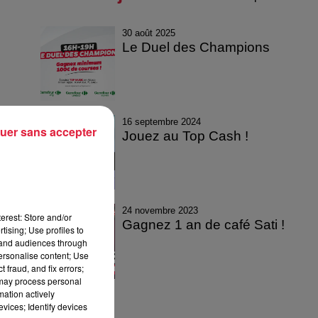
30 août 2025
Le Duel des Champions
16 septembre 2024
uer sans accepter
Jouez au Top Cash !
24 novembre 2023
erest: Store and/or
Gagnez 1 an de café Sati !
tising; Use profiles to
tand audiences through
personalise content; Use
 fraud, and fix errors;
 may process personal
mation actively
vices; Identify devices