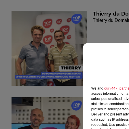
Thierry du D
Thierry du Domai
We and
our (447) partn
access information on a 
select personalised ad
Fanny nous pr
statistics or combinatio
Fanny nous présen
profiles to select person
Deliver and present adv
data such as IP address 
requested; Use precise g