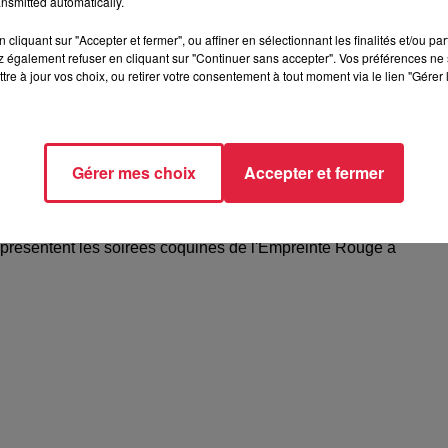
nsmitted automatically.
cliquant sur "Accepter et fermer", ou affiner en sélectionnant les finalités et/ou pa
 également refuser en cliquant sur "Continuer sans accepter". Vos préférences ne 
tre à jour vos choix, ou retirer votre consentement à tout moment via le lien "Gérer 
Gérer mes choix
Accepter et fermer
elle présentent les soirées coquines de
 présentent les soirées coquines de l'Empreinte Rouge à