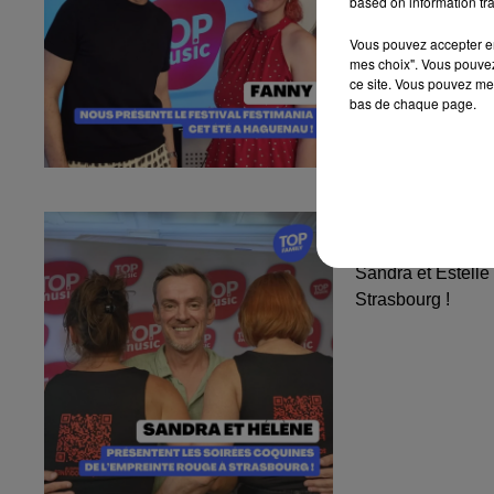
based on information tra
Vous pouvez accepter en 
mes choix". Vous pouvez
ce site. Vous pouvez met
bas de chaque page.
Sandra et Est
l'Empreinte...
Sandra et Estelle
Strasbourg !