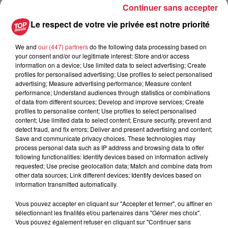
Continuer sans accepter
6 août 2026
Au zoo de Mulhouse : rencontre
Le respect de votre vie privée est notre priorité
avec les flamants rouges
We and
our (447) partners
do the following data processing based on
your consent and/or our legitimate interest: Store and/or access
information on a device; Use limited data to select advertising; Create
profiles for personalised advertising; Use profiles to select personalised
advertising; Measure advertising performance; Measure content
performance; Understand audiences through statistics or combinations
À découvrir également
of data from different sources; Develop and improve services; Create
profiles to personalise content; Use profiles to select personalised
content; Use limited data to select content; Ensure security, prevent and
detect fraud, and fix errors; Deliver and present advertising and content;
Save and communicate privacy choices. These technologies may
process personal data such as IP address and browsing data to offer
following functionalities: Identify devices based on information actively
requested; Use precise geolocation data; Match and combine data from
other data sources; Link different devices; Identify devices based on
information transmitted automatically.
Vous pouvez accepter en cliquant sur "Accepter et fermer", ou affiner en
sélectionnant les finalités et/ou partenaires dans "Gérer mes choix".
Vous pouvez également refuser en cliquant sur "Continuer sans