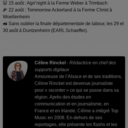
🐷 15 août : Agri’night à la Ferme Weber à Trimbach
🌽 22 août : Tommorrow Ackerland à la Ferme Christ à
Woellenheim
🚜 Sans oublier la finale départementale de labour, les 29 et
30 août à Duntzenheim (EARL Schaeffer).
Publié : 1er juillet 2026 à 10h14 - Modifié : 8 juillet 2026 à
8h00
Céline Rinckel
-
Rédactrice en chef des
supports digitaux
Amoureuse de l’Alsace et de ses traditions,
Céline Rinckel est devenue journaliste
pour « raconter » ce qui se passe dans sa
région. Après des études en
communication et en journalisme, en
France et en Irlande, Céline a intégré Top
Music en 2008. En-dehors de ses
reportages, elle présente les flashs et les