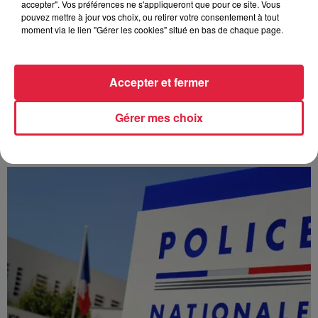
accepter". Vos préférences ne s'appliqueront que pour ce site. Vous
pouvez mettre à jour vos choix, ou retirer votre consentement à tout
moment via le lien "Gérer les cookies" situé en bas de chaque page.
Accepter et fermer
À Hoerdt, de l’eau brune sort des robinets
Gérer mes choix
Depuis plusieurs jours, des habitants de Hoerdt ont vu de
l’eau brune s’écouler de leurs robinets. Face aux
nombreuses interrogations, la municipalité a pris...