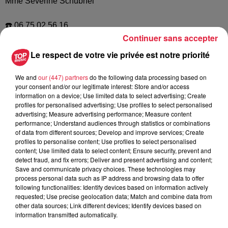
Mme Severine Schubnel
☎️ 06 75 02 56 16
Continuer sans accepter
📩Contact@pavillon-gourmand.fr
Le respect de votre vie privée est notre priorité
We and
our (447) partners
do the following data processing based on
your consent and/or our legitimate interest: Store and/or access
information on a device; Use limited data to select advertising; Create
profiles for personalised advertising; Use profiles to select personalised
Postulez à l'offre : Restaurant le Pavillon
advertising; Measure advertising performance; Measure content
performance; Understand audiences through statistics or combinations
Gourmand à Eguisheim
of data from different sources; Develop and improve services; Create
profiles to personalise content; Use profiles to select personalised
content; Use limited data to select content; Ensure security, prevent and
detect fraud, and fix errors; Deliver and present advertising and content;
Save and communicate privacy choices. These technologies may
Votre nom
*
process personal data such as IP address and browsing data to offer
following functionalities: Identify devices based on information actively
requested; Use precise geolocation data; Match and combine data from
other data sources; Link different devices; Identify devices based on
information transmitted automatically.