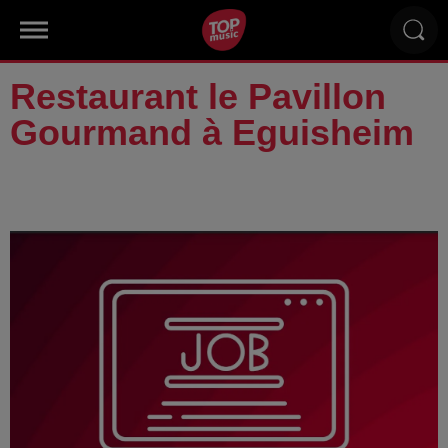
Restaurant le Pavillon
Gourmand à Eguisheim