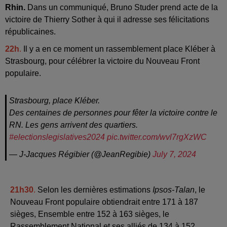
Rhin.
Dans un communiqué,
Bruno Studer prend acte de la
victoire de Thierry Sother à qui il adresse ses félicitations
républicaines.
22h
.
Il y a en ce moment un rassemblement place Kléber à
Strasbourg, pour célébrer la victoire du Nouveau Front
populaire.
Strasbourg, place Kléber.
Des centaines de personnes pour fêter la victoire contre le
RN. Les gens arrivent des quartiers.
#electionslegislatives2024
pic.twitter.com/wvl7rgXzWC
— J-Jacques Régibier (@JeanRegibie)
July 7, 2024
21h30
.
Selon les dernières estimations
Ipsos-Talan
, le
Nouveau Front populaire obtiendrait entre 171 à 187
sièges, Ensemble entre 152 à 163 sièges, le
Rassemblement National et ses alliés de 134 à 152