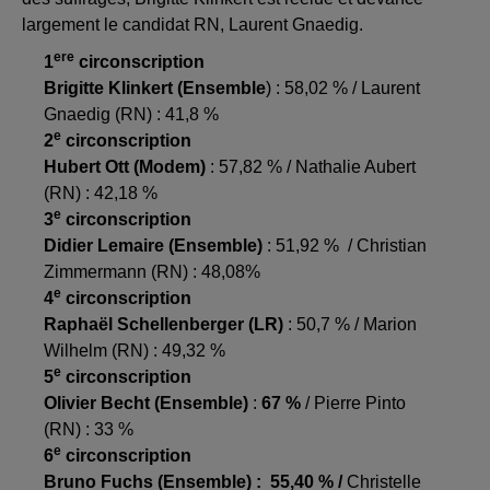
largement le candidat RN, Laurent Gnaedig.
ere
1
circonscription
Brigitte Klinkert (Ensemble
) : 58,02 % / Laurent
Gnaedig (RN) : 41,8 %
e
2
circonscription
Hubert Ott (Modem)
: 57,82 % / Nathalie Aubert
(RN) : 42,18 %
e
3
circonscription
Didier Lemaire (Ensemble)
: 51,92 % / Christian
Zimmermann (RN) : 48,08%
e
4
circonscription
Raphaël Schellenberger (LR)
: 50,7 % / Marion
Wilhelm (RN) : 49,32 %
e
5
circonscription
Olivier Becht (Ensemble)
:
67 %
/ Pierre Pinto
(RN) : 33 %
e
6
circonscription
Bruno Fuchs (Ensemble) : 55,40 % /
Christelle