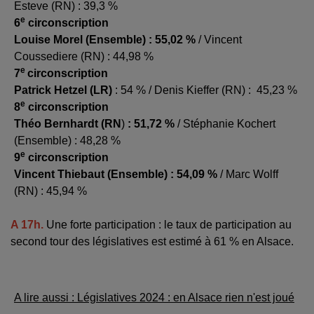
Esteve (RN) : 39,3 %
e
6
circonscription
Louise Morel (Ensemble) :
55,02
%
/ Vincent
Coussediere (RN) :
44,98
%
e
7
circonscription
Patrick Hetzel (LR)
: 54 % / Denis Kieffer (RN) : 45,23 %
e
8
circonscription
Théo Bernhardt (RN
)
:
51,72
%
/ Stéphanie Kochert
(Ensemble) :
48,28
%
e
9
circonscription
Vincent Thiebaut (Ensemble) : 54,09 %
/ Marc Wolff
(RN) : 45,94 %
A 17h.
Une forte participation : le taux de participation au
second tour des législatives est estimé à 61 % en Alsace.
A lire aussi : Législatives 2024 : en Alsace rien n'est joué