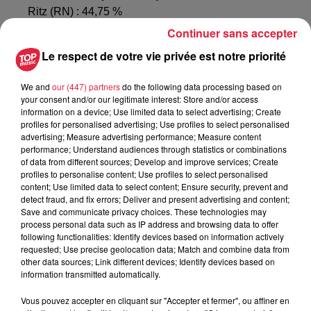
Ritz (RN) : 44,75 %
Continuer sans accepter
ème
Le Rassemblement national est gagnant dans la 8
Le respect de votre vie privée est notre priorité
circonscription du Bas-Rhin.
Le candidat RN,
Théo
Bernhardt, 24 ans
, arrive en tête (51,72 % ) devant la
We and
our (447) partners
do the following data processing based on
candidate sortante, Stéphanie Kochert (majorité
your consent and/or our legitimate interest: Store and/or access
présidentielle) et ses 48,28 %.
information on a device; Use limited data to select advertising; Create
profiles for personalised advertising; Use profiles to select personalised
advertising; Measure advertising performance; Measure content
ème
Dans la 7
circonscription (Saverne),
Patrick Hetzel
performance; Understand audiences through statistics or combinations
est réélu pour la 4ᵉ fois avec 54 % des suffrages
of data from different sources; Develop and improve services; Create
profiles to personalise content; Use profiles to select personalised
devant le candidat du Rassemblement national, Denis
content; Use limited data to select content; Ensure security, prevent and
Kieffer.
detect fraud, and fix errors; Deliver and present advertising and content;
Save and communicate privacy choices. These technologies may
process personal data such as IP address and browsing data to offer
Françoise Buffet a été largement réélue dans la 4ème
following functionalities: Identify devices based on information actively
circonscription
(Lingolsheim, Bouxwiller,
requested; Use precise geolocation data; Match and combine data from
ème
Hoenheim)
avec 61,44 % des voix. Dans la 5
other data sources; Link different devices; Identify devices based on
information transmitted automatically.
circonscription dans le secteur de Sélestat, Charles
Sitzenstuhl
a plus de 20 points devant le candidat RN,
Vous pouvez accepter en cliquant sur "Accepter et fermer", ou affiner en