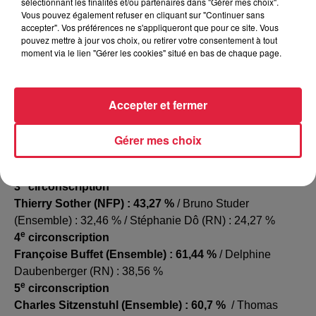
Marc Wolff.
sélectionnant les finalités et/ou partenaires dans "Gérer mes choix".
Vous pouvez également refuser en cliquant sur "Continuer sans
ème
Dans la 9
circonscription (Haguenau), Vincent
accepter". Vos préférences ne s'appliqueront que pour ce site. Vous
Thiebaut (Horizons) est réélu avec 54,09 % des voix.
pouvez mettre à jour vos choix, ou retirer votre consentement à tout
moment via le lien "Gérer les cookies" situé en bas de chaque page.
ere
1
circonscription
Sandra Regol (NFP) : 58,80 %
/ Etienne Loos
(Ensemble) : 41,19 %
Accepter et fermer
e
2
circonscription
Emmanuel Fernandes (NFP) : 47,79 %
/ Rebecca
Gérer mes choix
Breitman (Ensemble) : 28,28 % / Virginie Joron (RN) :
22,94 %
e
3
circonscription
Thierry Sother (NFP) : 43,27 %
/ Bruno Studer
(Ensemble) : 32,46 % / Stéphanie Dô (RN) : 24,27 %
e
4
circonscription
Françoise Buffet (Ensemble) : 61,44 %
/ Delphine
Daubenberger (RN) : 38,56 %
e
5
circonscription
Charles Sitzenstuhl (Ensemble) : 60,7 %
/ Thomas