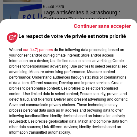
6 août 2026
Tags antisémites à Strasbourg :
Catherine Trautmann réagit
Continuer sans accepter
Le respect de votre vie privée est notre priorité
6 août 2026
We and
our (447) partners
do the following data processing based on
Au zoo de Mulhouse : rencontre
your consent and/or our legitimate interest: Store and/or access
avec les flamants rouges
information on a device; Use limited data to select advertising; Create
profiles for personalised advertising; Use profiles to select personalised
advertising; Measure advertising performance; Measure content
performance; Understand audiences through statistics or combinations
of data from different sources; Develop and improve services; Create
profiles to personalise content; Use profiles to select personalised
content; Use limited data to select content; Ensure security, prevent and
detect fraud, and fix errors; Deliver and present advertising and content;
À découvrir également
Save and communicate privacy choices. These technologies may
process personal data such as IP address and browsing data to offer
following functionalities: Identify devices based on information actively
requested; Use precise geolocation data; Match and combine data from
other data sources; Link different devices; Identify devices based on
information transmitted automatically.