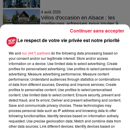
4 août 2026
Vélos d'occasion en Alsace : les
meilleures adresses pour rouler à...
Continuer sans accepter
Le respect de votre vie privée est notre priorité
4 août 2026
We and
our (447) partners
do the following data processing based on
Bischheim : disparition d’une
your consent and/or our legitimate interest: Store and/or access
adolescente de 16 ans
information on a device; Use limited data to select advertising; Create
profiles for personalised advertising; Use profiles to select personalised
advertising; Measure advertising performance; Measure content
performance; Understand audiences through statistics or combinations
of data from different sources; Develop and improve services; Create
profiles to personalise content; Use profiles to select personalised
content; Use limited data to select content; Ensure security, prevent and
detect fraud, and fix errors; Deliver and present advertising and content;
À découvrir également
Save and communicate privacy choices. These technologies may
process personal data such as IP address and browsing data to offer
following functionalities: Identify devices based on information actively
requested; Use precise geolocation data; Match and combine data from
other data sources; Link different devices; Identify devices based on