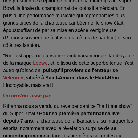
une prestation exceptionnelle lors de la mi-temps du Super
Bowl, la finale du championnat de football américain. En
plus d'une performance musicale qui reprennait les plus
grands tubes de la chanteuse caribéenne, le show était
époustoufflant de par sa mise en scène vertigineuse
(Rihanna suspendue à plusieurs mètres de hauteur) et son
côté très fashion.
"Riri" est apparue dans une combinaison rouge flamboyante
de la marque
Loewe
, et le tissu de cette superbe tenue n'est
autre qu'alsacien,
puisqu'il provient de l'entreprise
Velcorex
, située à Saint-Amarin dans le Haut-Rhin
!
Incroyable, mais vrai !
On ne s'en lasse pas
Rihanna nous a vendu du rêve pendant ce "half time show"
du Super Bowl !
Pour sa première performance live
depuis 7 ans
, la chanteuse de la Barbade a su marquer les
esprits, notamment avec la révélation surprise de
sa
seconde grossesse
dans les premières secondes du