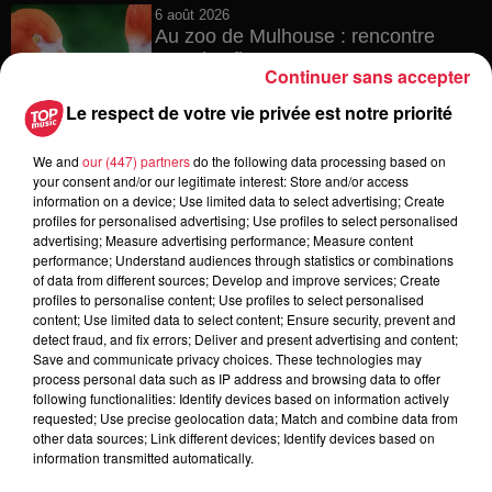
6 août 2026
Au zoo de Mulhouse : rencontre
avec les flamants rouges
Continuer sans accepter
Le respect de votre vie privée est notre priorité
We and
our (447) partners
do the following data processing based on
6 août 2026
your consent and/or our legitimate interest: Store and/or access
Les dernières infos sur la venue du
information on a device; Use limited data to select advertising; Create
pape à Metz en septembre
profiles for personalised advertising; Use profiles to select personalised
advertising; Measure advertising performance; Measure content
performance; Understand audiences through statistics or combinations
of data from different sources; Develop and improve services; Create
profiles to personalise content; Use profiles to select personalised
5 août 2026
content; Use limited data to select content; Ensure security, prevent and
Europa-Park : des précisons sur
detect fraud, and fix errors; Deliver and present advertising and content;
l’après Euro-Mir
Save and communicate privacy choices. These technologies may
process personal data such as IP address and browsing data to offer
following functionalities: Identify devices based on information actively
requested; Use precise geolocation data; Match and combine data from
other data sources; Link different devices; Identify devices based on
information transmitted automatically.