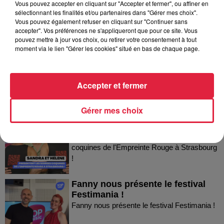
Vous pouvez accepter en cliquant sur "Accepter et fermer", ou affiner en
sélectionnant les finalités et/ou partenaires dans "Gérer mes choix".
Dans la même série
Vous pouvez également refuser en cliquant sur "Continuer sans
accepter". Vos préférences ne s'appliqueront que pour ce site. Vous
pouvez mettre à jour vos choix, ou retirer votre consentement à tout
Thierry du Domaine Wunsch et
moment via le lien "Gérer les cookies" situé en bas de chaque page.
Mann à Wettolsheim !
Thierry du Domaine Wunsch et Mann à
Wettolsheim !
Accepter et fermer
Gérer mes choix
Sandra et Estelle présentent les
soirées coquines de l'Empreinte...
Sandra et Estelle présentent les soirées
coquines de l'Empreinte Rouge à Strasbourg
!
Fanny nous présente le festival
Festimania !
Fanny nous présente le festival Festimania !