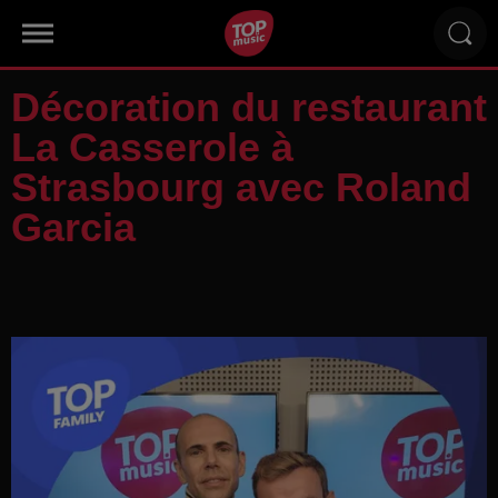
Décoration du restaurant
La Casserole à
Strasbourg avec Roland
Garcia