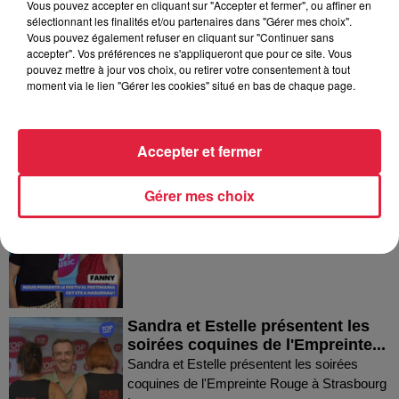
Vous pouvez accepter en cliquant sur "Accepter et fermer", ou affiner en
sélectionnant les finalités et/ou partenaires dans "Gérer mes choix".
Dans la même série
Vous pouvez également refuser en cliquant sur "Continuer sans
accepter". Vos préférences ne s'appliqueront que pour ce site. Vous
pouvez mettre à jour vos choix, ou retirer votre consentement à tout
Thierry du Domaine Wunsch et
moment via le lien "Gérer les cookies" situé en bas de chaque page.
Mann à Wettolsheim !
Thierry du Domaine Wunsch et Mann à
Wettolsheim !
Accepter et fermer
Gérer mes choix
Fanny nous présente le festival
Festimania !
Fanny nous présente le festival Festimania !
Sandra et Estelle présentent les
soirées coquines de l'Empreinte...
Sandra et Estelle présentent les soirées
coquines de l'Empreinte Rouge à Strasbourg