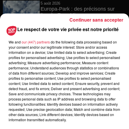
5 août 2026
Europa-Park : des précisons sur
l’après Euro-Mir
Continuer sans accepter
Le respect de votre vie privée est notre priorité
We and
our (447) partners
do the following data processing based on
4 août 2026
your consent and/or our legitimate interest: Store and/or access
Vélos d'occasion en Alsace : les
information on a device; Use limited data to select advertising; Create
meilleures adresses pour rouler à...
profiles for personalised advertising; Use profiles to select personalised
advertising; Measure advertising performance; Measure content
performance; Understand audiences through statistics or combinations
of data from different sources; Develop and improve services; Create
profiles to personalise content; Use profiles to select personalised
4 août 2026
content; Use limited data to select content; Ensure security, prevent and
Bischheim : disparition d’une
detect fraud, and fix errors; Deliver and present advertising and content;
adolescente de 16 ans
Save and communicate privacy choices. These technologies may
process personal data such as IP address and browsing data to offer
following functionalities: Identify devices based on information actively
requested; Use precise geolocation data; Match and combine data from
other data sources; Link different devices; Identify devices based on
information transmitted automatically.