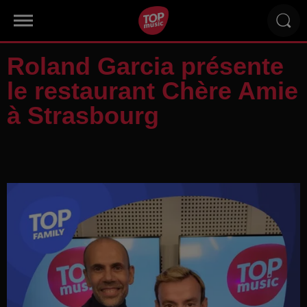
Roland Garcia présente
le restaurant Chère Amie
à Strasbourg