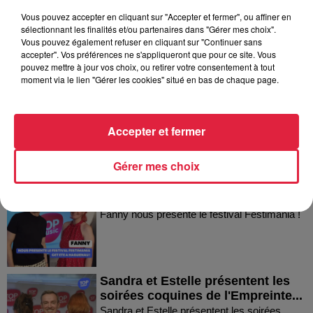
Vous pouvez accepter en cliquant sur "Accepter et fermer", ou affiner en
sélectionnant les finalités et/ou partenaires dans "Gérer mes choix".
Vous pouvez également refuser en cliquant sur "Continuer sans
Dans la même série
accepter". Vos préférences ne s'appliqueront que pour ce site. Vous
pouvez mettre à jour vos choix, ou retirer votre consentement à tout
moment via le lien "Gérer les cookies" situé en bas de chaque page.
Thierry du Domaine Wunsch et
Mann à Wettolsheim !
Thierry du Domaine Wunsch et Mann à
Accepter et fermer
Wettolsheim !
Gérer mes choix
Fanny nous présente le festival
Festimania !
Fanny nous présente le festival Festimania !
Sandra et Estelle présentent les
soirées coquines de l'Empreinte...
Sandra et Estelle présentent les soirées