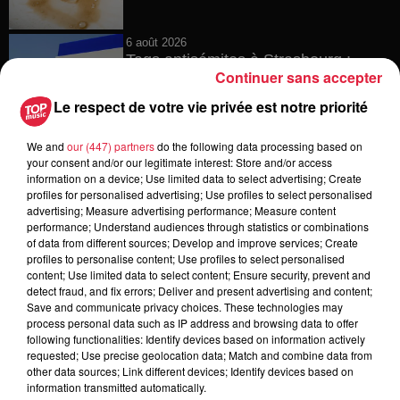
6 août 2026
Tags antisémites à Strasbourg :
Continuer sans accepter
Catherine Trautmann réagit
Le respect de votre vie privée est notre priorité
We and
our (447) partners
do the following data processing based on
your consent and/or our legitimate interest: Store and/or access
6 août 2026
information on a device; Use limited data to select advertising; Create
Au zoo de Mulhouse : rencontre
profiles for personalised advertising; Use profiles to select personalised
avec les flamants rouges
advertising; Measure advertising performance; Measure content
performance; Understand audiences through statistics or combinations
of data from different sources; Develop and improve services; Create
profiles to personalise content; Use profiles to select personalised
content; Use limited data to select content; Ensure security, prevent and
6 août 2026
detect fraud, and fix errors; Deliver and present advertising and content;
Les dernières infos sur la venue du
Save and communicate privacy choices. These technologies may
pape à Metz en septembre
process personal data such as IP address and browsing data to offer
following functionalities: Identify devices based on information actively
requested; Use precise geolocation data; Match and combine data from
other data sources; Link different devices; Identify devices based on
information transmitted automatically.