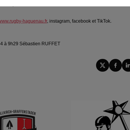
s des quatre coins du monde, comme les All Blacks de Nouvell
www.rugby-haguenau.fr
, instagram, facebook et TikTok.
 2024 à 9h29 Sébastien RUFFET