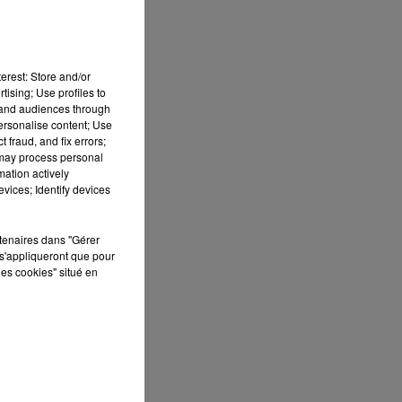
erest: Store and/or
us
tising; Use profiles to
de
tand audiences through
personalise content; Use
 fraud, and fix errors;
 may process personal
mation actively
 le
vices; Identify devices
rtenaires dans "Gérer
s'appliqueront que pour
les cookies" situé en
X
e