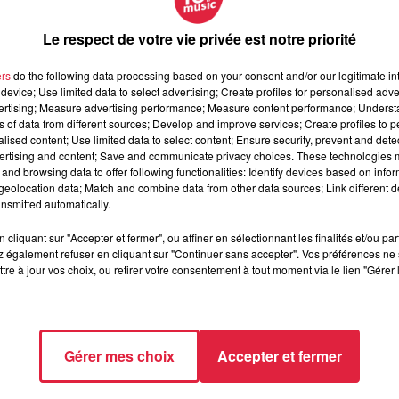
Le respect de votre vie privée est notre priorité
idement développé une solide réputation dans la région.
Ses
onvivialité, sont au cœur de son identité
. Le club propose
ers
do the following data processing based on your consent and/or our legitimate int
rs, favorisant ainsi l'inclusion et la formation des joueurs à to
device; Use limited data to select advertising; Create profiles for personalised adver
u rugby en Alsace, promouvant le sport et ses valeurs au sein 
vertising; Measure advertising performance; Measure content performance; Unders
ns of data from different sources; Develop and improve services; Create profiles to 
licenciés.
alised content; Use limited data to select content; Ensure security, prevent and detect
ertising and content; Save and communicate privacy choices. These technologies
es du Championnats de France de Fédérale 3 avec les 2 équipes
and browsing data to offer following functionalities: Identify devices based on infor
 en Fédérale 2
. Les féminines quant à elles ont remporté 2 fois
eolocation data; Match and combine data from other data sources; Link different de
23-2024).
nsmitted automatically.
es et niveaux
:
cliquant sur "Accepter et fermer", ou affiner en sélectionnant les finalités et/ou pa
(baby rugby) à 14 ans, afin de découvrir le rugby dans un cadre
 également refuser en cliquant sur "Continuer sans accepter". Vos préférences ne 
tre à jour vos choix, ou retirer votre consentement à tout moment via le lien "Gérer 
 sur le développement technique et tactique.
minine, engagées dans différentes compétitions : Régionales à 
Gérer mes choix
Accepter et fermer
ge.
ise notamment chaque année le EAAST Sevens, tournoi d