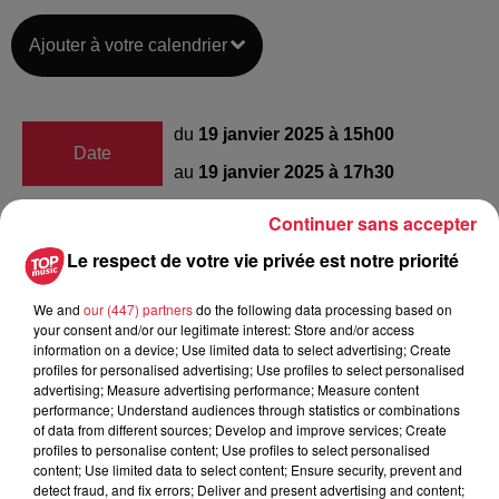
Ajouter à votre calendrier
du
19 janvier 2025 à 15h00
Date
au
19 janvier 2025 à 17h30
Continuer sans accepter
Le respect de votre vie privée est notre priorité
Stade de rugby du Grubfeld
Lieu
67600
Sélestat
We and
our (447) partners
do the following data processing based on
your consent and/or our legitimate interest: Store and/or access
information on a device; Use limited data to select advertising; Create
https://www.facebook.com/rcsg67?
profiles for personalised advertising; Use profiles to select personalised
Organisateur
advertising; Measure advertising performance; Measure content
locale=fr_FR
performance; Understand audiences through statistics or combinations
of data from different sources; Develop and improve services; Create
profiles to personalise content; Use profiles to select personalised
content; Use limited data to select content; Ensure security, prevent and
Tarif
Gratuit
detect fraud, and fix errors; Deliver and present advertising and content;