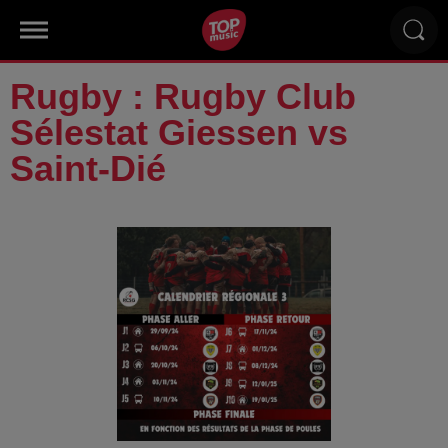
Rugby : Rugby Club
Sélestat Giessen vs
Saint-Dié