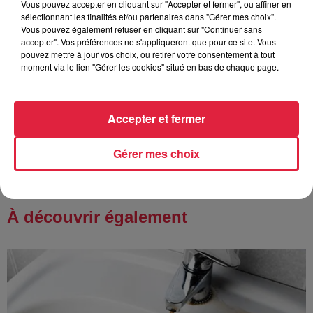
Vous pouvez accepter en cliquant sur "Accepter et fermer", ou affiner en
Tags antisémites à Strasbourg :
sélectionnant les finalités et/ou partenaires dans "Gérer mes choix".
Catherine Trautmann réagit
Vous pouvez également refuser en cliquant sur "Continuer sans
accepter". Vos préférences ne s'appliqueront que pour ce site. Vous
pouvez mettre à jour vos choix, ou retirer votre consentement à tout
moment via le lien "Gérer les cookies" situé en bas de chaque page.
6 août 2026
Au zoo de Mulhouse : rencontre
avec les flamants rouges
Accepter et fermer
Gérer mes choix
À découvrir également