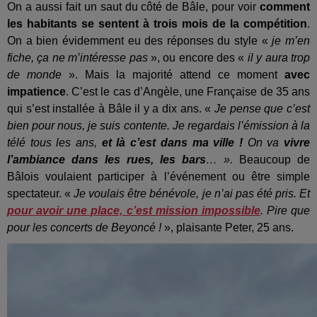
On a aussi fait un saut du côté de Bâle, pour voir
comment
les habitants se sentent à trois mois de la compétition
.
On a bien évidemment eu des réponses du style «
je m’en
fiche, ça ne m’intéresse pas
», ou encore des «
il y aura trop
de monde
». Mais la majorité attend ce moment
avec
impatience
. C’est le cas d’Angèle, une Française de 35 ans
qui s’est installée à Bâle il y a dix ans. «
Je pense que c’est
bien pour nous, je suis contente. Je regardais l’émission à la
télé tous les ans,
et là c’est dans ma ville !
On va
vivre
l’ambiance dans les rues, les bars
… ».
Beaucoup de
Bâlois voulaient participer à l’événement ou être simple
spectateur. «
Je voulais être bénévole, je n’ai pas été pris. Et
pour avoir une place, c’est mission impossible
. Pire que
pour les concerts de Beyoncé !
», plaisante Peter, 25 ans.