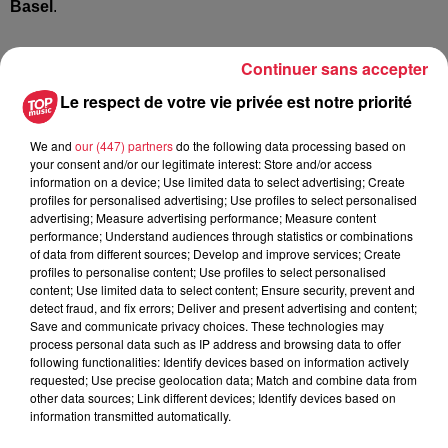
Basel
.
Publié : 17 février 2025 à 6h00 - Modifié : 30 octobre 2025
Continuer sans accepter
à 16h47
Le respect de votre vie privée est notre priorité
Julia Clementz
We and
our (447) partners
do the following data processing based on
your consent and/or our legitimate interest: Store and/or access
information on a device; Use limited data to select advertising; Create
profiles for personalised advertising; Use profiles to select personalised
advertising; Measure advertising performance; Measure content
performance; Understand audiences through statistics or combinations
A lire aussi
of data from different sources; Develop and improve services; Create
profiles to personalise content; Use profiles to select personalised
content; Use limited data to select content; Ensure security, prevent and
6 août 2026
detect fraud, and fix errors; Deliver and present advertising and content;
À Hoerdt, de l’eau brune sort des
Save and communicate privacy choices. These technologies may
process personal data such as IP address and browsing data to offer
robinets
following functionalities: Identify devices based on information actively
requested; Use precise geolocation data; Match and combine data from
other data sources; Link different devices; Identify devices based on
information transmitted automatically.
6 août 2026