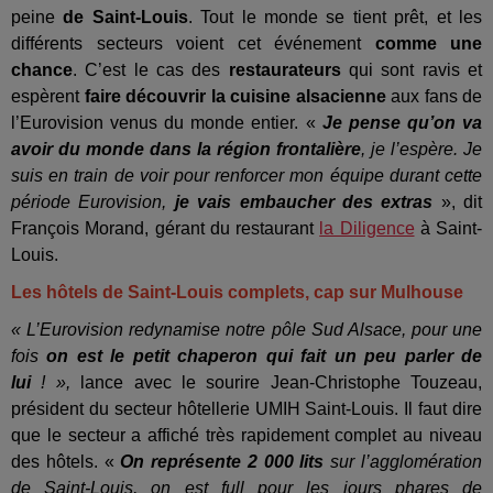
peine
de Saint-Louis
. Tout le monde se tient prêt, et les
différents secteurs voient cet événement
comme une
chance
. C’est le cas des
restaurateurs
qui sont ravis et
espèrent
faire découvrir la cuisine alsacienne
aux fans de
l’Eurovision venus du monde entier. «
Je pense qu’on va
avoir du monde dans la région frontalière
, je l’espère. Je
suis en train de voir pour renforcer mon équipe durant cette
période Eurovision,
je vais embaucher des extras
», dit
François Morand, gérant du restaurant
la Diligence
à Saint-
Louis.
Les hôtels de Saint-Louis complets, cap sur Mulhouse
« L’Eurovision redynamise notre pôle Sud Alsace, pour une
fois
on est le petit chaperon qui fait un peu parler de
lui
! »,
lance avec le sourire Jean-Christophe Touzeau,
président du secteur hôtellerie UMIH Saint-Louis. Il faut dire
que le secteur a affiché très rapidement complet au niveau
des hôtels. «
On
représente 2 000 lits
sur l’agglomération
de Saint-Louis, on est full pour les jours phares de