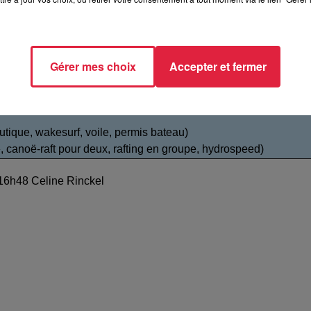
Gérer mes choix
Accepter et fermer
utique, wakesurf, voile, permis bateau)
, canoë-raft pour deux, rafting en groupe, hydrospeed)
 16h48 Celine Rinckel