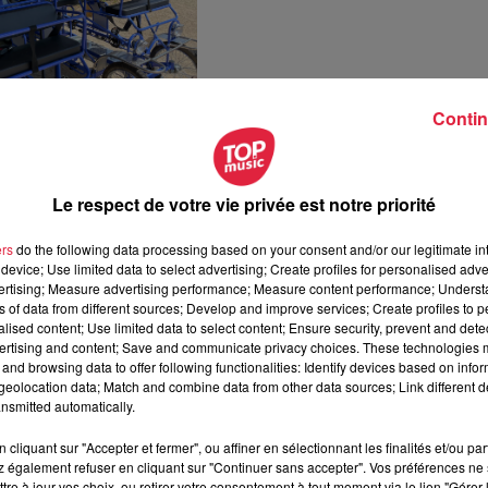
Contin
ark » à Bartenheim
. Impossible d’imaginer qu’à côté de la
Le respect de votre vie privée est notre priorité
s pieds dans le sable. Plusieurs activités nautiques y sont
que ou kneeboard),
l’aquapark, le stand-up paddle
(avec mêm
ers
do the following data processing based on your consent and/or our legitimate int
n décide de tester l’aquapark, une structure gonflable accessible
device; Use limited data to select advertising; Create profiles for personalised adver
ge). C’est sûr on aura quelques bleus demain, à force de plonge
vertising; Measure advertising performance; Measure content performance; Unders
est drôle ! Après ce moment sportif, place à la détente puisque «
ns of data from different sources; Develop and improve services; Create profiles to 
alised content; Use limited data to select content; Ensure security, prevent and detect
t bar, ainsi que des soirées DJ en été.
ertising and content; Save and communicate privacy choices. These technologies
and browsing data to offer following functionalities: Identify devices based on infor
eolocation data; Match and combine data from other data sources; Link different de
nsmitted automatically.
cliquant sur "Accepter et fermer", ou affiner en sélectionnant les finalités et/ou pa
 également refuser en cliquant sur "Continuer sans accepter". Vos préférences ne 
tre à jour vos choix, ou retirer votre consentement à tout moment via le lien "Gérer 