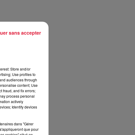
uer sans accepter
e
erest: Store and/or
tising; Use profiles to
r,
tand audiences through
personalise content; Use
 fraud, and fix errors;
 may process personal
mation actively
vices; Identify devices
rtenaires dans "Gérer
s'appliqueront que pour
les cookies" situé en