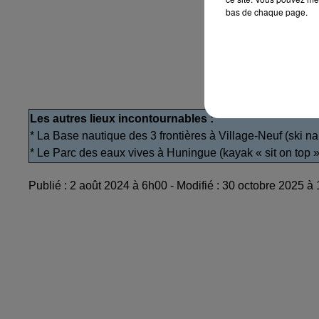
bas de chaque page.
Les autres lieux incontournables :
* La Base nautique des 3 frontières à Village-Neuf (ski na
* Le Parc des eaux vives à Huningue (kayak « sit on top »
Publié : 2 août 2024 à 6h00 - Modifié : 30 octobre 2025 à