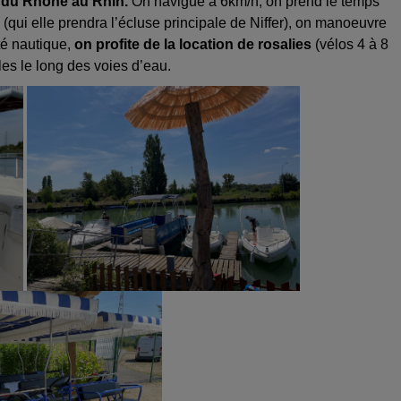
l du Rhône au Rhin.
On navigue à 6km/h, on prend le temps
qui elle prendra l’écluse principale de Niffer), on manoeuvre
té nautique,
on profite de la location de rosalies
(vélos 4 à 8
es le long des voies d’eau.