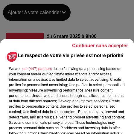
Ajouter à votre calendrier
du
6 mars 2025 à 9h00
Date
Continuer sans accepter
au
6 mars 2025 à 17h00
Le respect de votre vie privée est notre priorité
We and
our (447) partners
do the following data processing based on
Salle des Tanzmatten
Lieu
your consent and/or our legitimate interest: Store and/or access
67600
Sélestat
information on a device; Use limited data to select advertising; Create
profiles for personalised advertising; Use profiles to select personalised
advertising; Measure advertising performance; Measure content
performance; Understand audiences through statistics or combinations
of data from different sources; Develop and improve services; Create
Organisateur
https://www.jobconnect.fr/
profiles to personalise content; Use profiles to select personalised
content; Use limited data to select content; Ensure security, prevent and
detect fraud, and fix errors; Deliver and present advertising and content;
Save and communicate privacy choices. These technologies may
process personal data such as IP address and browsing data to offer
Tarif
Gratuit
following functionalities: Identify devices based on information actively