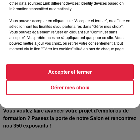
other data sources; Link different devices; Identify devices based on
matière d’emploi, de formation, d’apprentissage,
information transmitted automatically.
d’orientation, de création d’entreprise… Quel que soit le
projet que vous ayez en vu, participez à cet événement
Vous pouvez accepter en cliquant sur "Accepter et fermer", ou affiner en
sélectionnant les finalités et/ou partenaires dans "Gérer mes choix".
unique dans le Grand-Est !
Vous pouvez également refuser en cliquant sur "Continuer sans
Vous êtes demandeur d’emploi, salarié, étudiant, lycéen,
accepter". Vos préférences ne s'appliqueront que pour ce site. Vous
pouvez mettre à jour vos choix, ou retirer votre consentement à tout
collégien, parent ou chef d’entreprise ? Vous êtes le
moment via le lien "Gérer les cookies" situé en bas de chaque page.
bienvenu au Salon Formation Emploi Alsace !
Sur place, vous trouverez des entreprises à la recherche de
futurs collaborateurs en Alsace et en Allemagne, des écoles
Accepter et fermer
en quête de candidats, des offres d’emploi, des entretiens
d’embauche en direct, des démonstrations de métiers, des
Gérer mes choix
conférences, des ateliers et bien d’autres événements qui
viendront rythmer ces deux jours de Salon.
Vous voulez faire avancer votre projet d’emploi ou de
formation ? Passez la porte de notre Salon et rencontrez
nos 350 exposants !