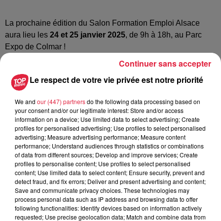
La prochaine édition du Salon Formation Emploi Alsace
aura lieu les
24 et 25 janvier 2025
, de 9h à 18h, au Parc
Expo de Colmar !
Continuer sans accepter
Le Salon Formation Emploi Alsace
est organisé chaque
année par la
CCI Alsace Eurométropole
pour le compte
Le respect de votre vie privée est notre priorité
de
l’association Jeunes Emploi Formation
qui regroupe :
We and
our (447) partners
do the following data processing based on
La Chambre de Commerce et d’Industrie Alsace
your consent and/or our legitimate interest: Store and/or access
Eurométropole, le Pôle emploi, la Chambre de Métiers
information on a device; Use limited data to select advertising; Create
d’Alsace, la Chambre d’Agriculture d’Alsace, Les Directions
profiles for personalised advertising; Use profiles to select personalised
advertising; Measure advertising performance; Measure content
régionales de l’économie, de l’emploi, du travail et des
performance; Understand audiences through statistics or combinations
solidarités, l’Agence nationale pour la formation
of data from different sources; Develop and improve services; Create
professionnelle des adultes, l’Université de Haute-Alsace,
profiles to personalise content; Use profiles to select personalised
content; Use limited data to select content; Ensure security, prevent and
l’Inspection Académique et la Mission Locale Jeunes
detect fraud, and fix errors; Deliver and present advertising and content;
Colmar Centre-Alsace.
Save and communicate privacy choices. These technologies may
process personal data such as IP address and browsing data to offer
Le Salon Formation Emploi Alsace propose à ses 20 000
following functionalities: Identify devices based on information actively
visiteurs de regarder de près l’ensemble des solutions en
requested; Use precise geolocation data; Match and combine data from