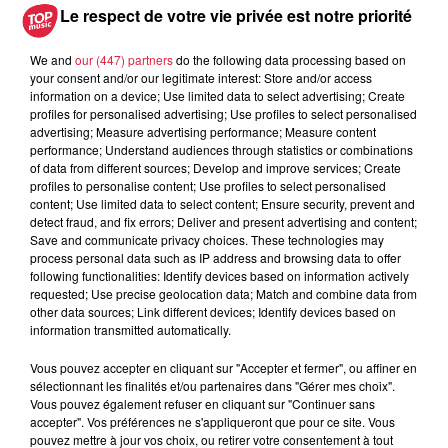
Le respect de votre vie privée est notre priorité
avec les flamants rouges
We and
our (447) partners
do the following data processing based on
your consent and/or our legitimate interest: Store and/or access
information on a device; Use limited data to select advertising; Create
profiles for personalised advertising; Use profiles to select personalised
6 août 2026
Les dernières infos sur la venue du
advertising; Measure advertising performance; Measure content
performance; Understand audiences through statistics or combinations
pape à Metz en septembre
of data from different sources; Develop and improve services; Create
profiles to personalise content; Use profiles to select personalised
content; Use limited data to select content; Ensure security, prevent and
detect fraud, and fix errors; Deliver and present advertising and content;
Save and communicate privacy choices. These technologies may
5 août 2026
process personal data such as IP address and browsing data to offer
Europa-Park : des précisons sur
following functionalities: Identify devices based on information actively
l’après Euro-Mir
requested; Use precise geolocation data; Match and combine data from
other data sources; Link different devices; Identify devices based on
information transmitted automatically.
Vous pouvez accepter en cliquant sur "Accepter et fermer", ou affiner en
sélectionnant les finalités et/ou partenaires dans "Gérer mes choix".
Vous pouvez également refuser en cliquant sur "Continuer sans
accepter". Vos préférences ne s'appliqueront que pour ce site. Vous
pouvez mettre à jour vos choix, ou retirer votre consentement à tout