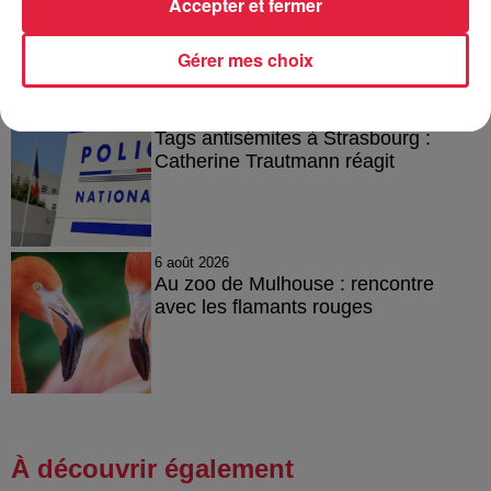
Accepter et fermer
robinets
Gérer mes choix
6 août 2026
Tags antisémites à Strasbourg :
Catherine Trautmann réagit
6 août 2026
Au zoo de Mulhouse : rencontre
avec les flamants rouges
À découvrir également