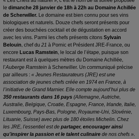
« Les Chefs au naturel », c’est le nom de la soirée proposée
le
dimanche 28 janvier de 18h à 22h au Domaine Achillée
de Scherwiller.
Le domaine est bien connu pour ses vins
biologiques et naturels. Douze chefs seront présents pour
créer des bouchées cocktail et de dégustation en accord
avec les vins. Parmi les chefs présents citons
Sylvain
Belouin
, chef du
21
à Pornic et Président JRE-France, ou
encore
Lucas Ramstein
, le local de l’étape, puisque son
restaurant est à quelques mètres du Domaine Achillée,
l’
Auberge Ramstein
à Scherwiller. Un communiqué précise
par ailleurs :
« Jeunes Restaurateurs (JRE) est une
association de jeunes chefs créée en 1974 en France, à
l’initiative de Grand Marnier. Elle compte aujourd’hui plus de
350 restaurants dans 16 pays
(Allemagne, Autriche,
Australie, Belgique, Croatie, Espagne, France, Irlande, Italie,
Luxembourg, Pays-Bas, Pologne, Royaume-Uni, Slovénie,
Lituanie, Suisse) avec plus de 180 étoiles Michelin. Chez
les JRE, l'essentiel est de
partager, encourager ainsi
qu'inspirer la passion et le talent culinaire
de nos chefs ».