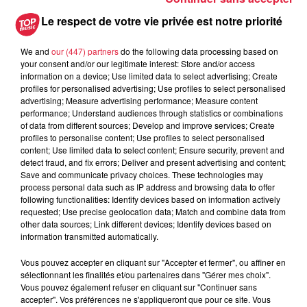
Le respect de votre vie privée est notre priorité
We and
our (447) partners
do the following data processing based on
your consent and/or our legitimate interest: Store and/or access
A lire aussi
information on a device; Use limited data to select advertising; Create
profiles for personalised advertising; Use profiles to select personalised
advertising; Measure advertising performance; Measure content
6 août 2026
performance; Understand audiences through statistics or combinations
À Hoerdt, de l’eau brune sort des
of data from different sources; Develop and improve services; Create
profiles to personalise content; Use profiles to select personalised
robinets
content; Use limited data to select content; Ensure security, prevent and
detect fraud, and fix errors; Deliver and present advertising and content;
Save and communicate privacy choices. These technologies may
process personal data such as IP address and browsing data to offer
following functionalities: Identify devices based on information actively
6 août 2026
requested; Use precise geolocation data; Match and combine data from
Tags antisémites à Strasbourg :
other data sources; Link different devices; Identify devices based on
Catherine Trautmann réagit
information transmitted automatically.
Vous pouvez accepter en cliquant sur "Accepter et fermer", ou affiner en
sélectionnant les finalités et/ou partenaires dans "Gérer mes choix".
Vous pouvez également refuser en cliquant sur "Continuer sans
6 août 2026
accepter". Vos préférences ne s'appliqueront que pour ce site. Vous
Au zoo de Mulhouse : rencontre