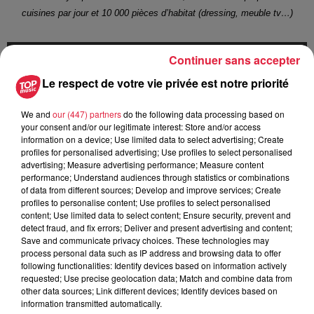
cuisines par jour et 10 000 pièces d’habitat (dressing, meuble tv…)
Continuer sans accepter
Le respect de votre vie privée est notre priorité
We and
our (447) partners
do the following data processing based on
your consent and/or our legitimate interest: Store and/or access
information on a device; Use limited data to select advertising; Create
profiles for personalised advertising; Use profiles to select personalised
advertising; Measure advertising performance; Measure content
performance; Understand audiences through statistics or combinations
of data from different sources; Develop and improve services; Create
profiles to personalise content; Use profiles to select personalised
content; Use limited data to select content; Ensure security, prevent and
detect fraud, and fix errors; Deliver and present advertising and content;
Publié : 22 mai 2026 à 6h00 - Modifié : 3 juin 2026 à 8h31
Save and communicate privacy choices. These technologies may
process personal data such as IP address and browsing data to offer
Céline Rinckel
-
Rédactrice en chef des
following functionalities: Identify devices based on information actively
supports digitaux
requested; Use precise geolocation data; Match and combine data from
Amoureuse de l’Alsace et de ses traditions,
other data sources; Link different devices; Identify devices based on
information transmitted automatically.
Céline Rinckel est devenue journaliste