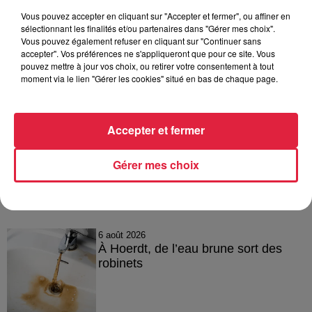
pour « raconter » ce qui se passe dans sa
Vous pouvez accepter en cliquant sur "Accepter et fermer", ou affiner en
région. Après des études en
sélectionnant les finalités et/ou partenaires dans "Gérer mes choix".
communication et en journalisme, en
Vous pouvez également refuser en cliquant sur "Continuer sans
accepter". Vos préférences ne s'appliqueront que pour ce site. Vous
France et en Irlande, Céline a intégré Top
pouvez mettre à jour vos choix, ou retirer votre consentement à tout
Music en 2008. En-dehors de ses
moment via le lien "Gérer les cookies" situé en bas de chaque page.
reportages, elle présente les flashs et les
agendas de 10h à 16h.
Accepter et fermer
Gérer mes choix
A lire aussi
6 août 2026
À Hoerdt, de l’eau brune sort des
robinets