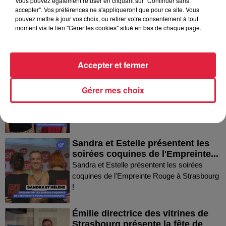
Vous pouvez également refuser en cliquant sur "Continuer sans
Thierry du Domaine Wunsch et
accepter". Vos préférences ne s'appliqueront que pour ce site. Vous
Mann à Wettolsheim !
pouvez mettre à jour vos choix, ou retirer votre consentement à tout
Thierry du Domaine Wunsch et Mann à
moment via le lien "Gérer les cookies" situé en bas de chaque page.
Wettolsheim !
Accepter et fermer
Fanny nous présente le festival
Festimania !
Gérer mes choix
Fanny nous présente le festival Festimania !
Sandra et Estelle présentent les
soirées coquines de l'Empreinte...
Sandra et Estelle présentent les soirées
coquines de l'Empreinte Rouge à Strasbourg
!
Émilie directrice des vitrines de
Strasbourg présente la fête de