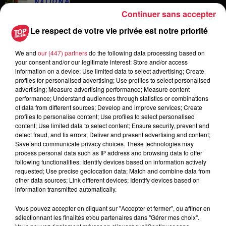
Continuer sans accepter
Le respect de votre vie privée est notre priorité
6 août 2026
Au zoo de Mulhouse : rencontre
avec les flamants rouges
We and
our (447) partners
do the following data processing based on
your consent and/or our legitimate interest: Store and/or access
information on a device; Use limited data to select advertising; Create
profiles for personalised advertising; Use profiles to select personalised
advertising; Measure advertising performance; Measure content
performance; Understand audiences through statistics or combinations
6 août 2026
of data from different sources; Develop and improve services; Create
Les dernières infos sur la venue du
profiles to personalise content; Use profiles to select personalised
pape à Metz en septembre
content; Use limited data to select content; Ensure security, prevent and
detect fraud, and fix errors; Deliver and present advertising and content;
Save and communicate privacy choices. These technologies may
process personal data such as IP address and browsing data to offer
following functionalities: Identify devices based on information actively
requested; Use precise geolocation data; Match and combine data from
other data sources; Link different devices; Identify devices based on
information transmitted automatically.
Dans la même série
Vous pouvez accepter en cliquant sur "Accepter et fermer", ou affiner en
sélectionnant les finalités et/ou partenaires dans "Gérer mes choix".