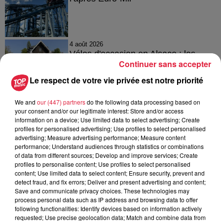
4 août 2026
Vélos d'occasion en Alsace : les
Continuer sans accepter
meilleures adresses pour rouler à...
Le respect de votre vie privée est notre priorité
We and
our (447) partners
do the following data processing based on
4 août 2026
your consent and/or our legitimate interest: Store and/or access
Bischheim : disparition d’une
information on a device; Use limited data to select advertising; Create
profiles for personalised advertising; Use profiles to select personalised
adolescente de 16 ans
advertising; Measure advertising performance; Measure content
performance; Understand audiences through statistics or combinations
of data from different sources; Develop and improve services; Create
profiles to personalise content; Use profiles to select personalised
content; Use limited data to select content; Ensure security, prevent and
detect fraud, and fix errors; Deliver and present advertising and content;
Save and communicate privacy choices. These technologies may
process personal data such as IP address and browsing data to offer
À découvrir également
following functionalities: Identify devices based on information actively
requested; Use precise geolocation data; Match and combine data from