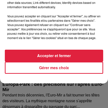
other data sources; Link different devices; Identify devices based on
information transmitted automatically.
Vous pouvez accepter en cliquant sur "Accepter et fermer", ou affiner en
sélectionnant les finalités et/ou partenaires dans "Gérer mes choix".
Vous pouvez également refuser en cliquant sur "Continuer sans
accepter". Vos préférences ne s'appliqueront que pour ce site. Vous
pouvez mettre à jour vos choix, ou retirer votre consentement à tout
moment via le lien "Gérer les cookies" situé en bas de chaque page.
Accepter et fermer
Gérer mes choix
Europa-Park : des précisons sur l’après Euro-
Mir
Pendant trois décennies, l'Euro-Mir a fait tourner les têtes
des visiteurs. La mythique montagne russe s'apprête
désormais à disparaître du paysage du parc...