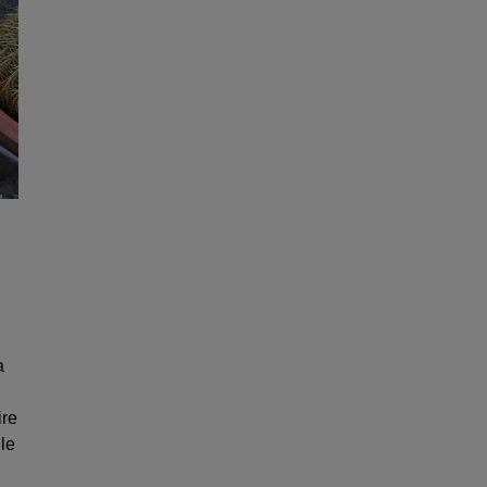
a
ire
le