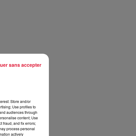
uer sans accepter
erest: Store and/or
tising; Use profiles to
tand audiences through
personalise content; Use
 fraud, and fix errors;
 may process personal
mation actively