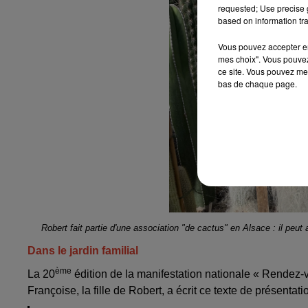
requested; Use precise g
based on information tra
Vous pouvez accepter en 
mes choix". Vous pouvez
ce site. Vous pouvez met
bas de chaque page.
Robert fait partie d'une association "de cactus" en Alsace : il pe
Dans le jardin familial
ème
La 20
édition de la manifestation nationale « Rendez-v
Françoise, la fille de Robert, a écrit ce texte de présenta