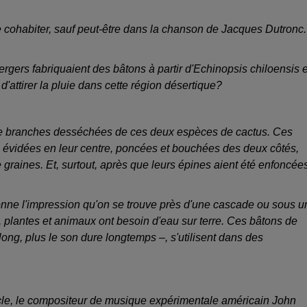
e cohabiter, sauf peut-être dans la chanson de Jacques Dutronc.
rgers fabriquaient des bâtons à partir d'Echinopsis chiloensis e
'attirer la pluie dans cette région désertique?
 de branches desséchées de ces deux espèces de cactus. Ces
 évidées en leur centre, poncées et bouchées des deux côtés,
de graines. Et, surtout, après que leurs épines aient été enfoncée
onne l'impression qu'on se trouve près d'une cascade ou sous u
, plantes et animaux ont besoin d'eau sur terre. Ces bâtons de
 long, plus le son dure longtemps –, s'utilisent dans des
le, le compositeur de musique expérimentale américain John