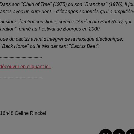
Dans son "Child of Tree" (1975) ou son "Branches" (1976), il jo
antes avec un cure-dent – d'étranges sonorités qu'il a amplifiée
 musique électroacoustique, comme l'Américain Paul Rudy, qui
eparation", primé au Festival de Bourges en 2000.
oue du cactus avant d'intégrer de la musique électronique.
, "Back Home" ou le très dansant "Cactus Beat".
....................................
découvrir en cliquant ici.
....................................
à 16h48 Celine Rinckel