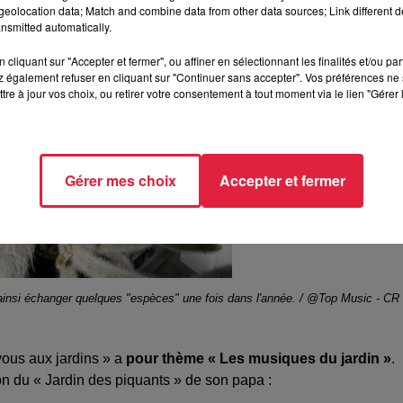
eolocation data; Match and combine data from other data sources; Link different de
nsmitted automatically.
cliquant sur "Accepter et fermer", ou affiner en sélectionnant les finalités et/ou pa
 également refuser en cliquant sur "Continuer sans accepter". Vos préférences ne 
tre à jour vos choix, ou retirer votre consentement à tout moment via le lien "Gérer 
Gérer mes choix
Accepter et fermer
ut ainsi échanger quelques "espèces" une fois dans l'année. / @Top Music - CR
ous aux jardins » a
pour thème « Les musiques du jardin »
.
tion du « Jardin des piquants » de son papa :