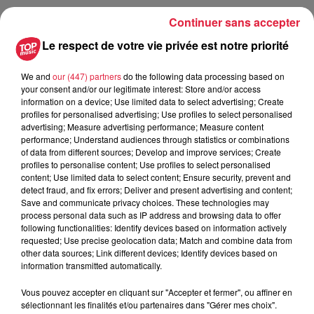
Continuer sans accepter
Publié : 8 juin 2024 à 6h00 - Modifié : 30 octobre 2025 à
Le respect de votre vie privée est notre priorité
16h48 Celine Rinckel
We and
our (447) partners
do the following data processing based on
your consent and/or our legitimate interest: Store and/or access
information on a device; Use limited data to select advertising; Create
profiles for personalised advertising; Use profiles to select personalised
A lire aussi
advertising; Measure advertising performance; Measure content
performance; Understand audiences through statistics or combinations
of data from different sources; Develop and improve services; Create
6 août 2026
profiles to personalise content; Use profiles to select personalised
À Hoerdt, de l’eau brune sort des
content; Use limited data to select content; Ensure security, prevent and
robinets
detect fraud, and fix errors; Deliver and present advertising and content;
Save and communicate privacy choices. These technologies may
process personal data such as IP address and browsing data to offer
following functionalities: Identify devices based on information actively
requested; Use precise geolocation data; Match and combine data from
other data sources; Link different devices; Identify devices based on
6 août 2026
information transmitted automatically.
Tags antisémites à Strasbourg :
Catherine Trautmann réagit
Vous pouvez accepter en cliquant sur "Accepter et fermer", ou affiner en
sélectionnant les finalités et/ou partenaires dans "Gérer mes choix".