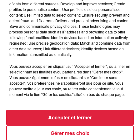
of data from different sources; Develop and improve services; Create
profiles to personalise content; Use profiles to select personalised
content; Use limited data to select content; Ensure security, prevent and
detect fraud, and fix errors; Deliver and present advertising and content;
4 août 2026
Vélos d'occasion en Alsace : les
Save and communicate privacy choices. These technologies may
process personal data such as IP address and browsing data to offer
meilleures adresses pour rouler à...
following functionalities: Identify devices based on information actively
requested; Use precise geolocation data; Match and combine data from
other data sources; Link different devices; Identify devices based on
information transmitted automatically.
Vous pouvez accepter en cliquant sur "Accepter et fermer", ou affiner en
sélectionnant les finalités et/ou partenaires dans "Gérer mes choix".
Vous pouvez également refuser en cliquant sur "Continuer sans
À découvrir également
accepter". Vos préférences ne s'appliqueront que pour ce site. Vous
pouvez mettre à jour vos choix, ou retirer votre consentement à tout
moment via le lien "Gérer les cookies" situé en bas de chaque page.
Accepter et fermer
Gérer mes choix