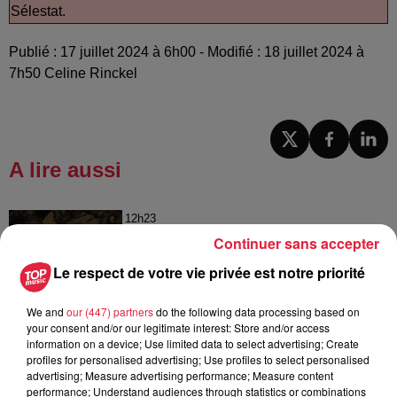
Sélestat.
Publié : 17 juillet 2024 à 6h00 - Modifié : 18 juillet 2024 à
7h50 Celine Rinckel
A lire aussi
12h23
Les dernières infos sur la venue du
Continuer sans accepter
pape à Metz en septembre
Le respect de votre vie privée est notre priorité
We and
our (447) partners
do the following data processing based on
your consent and/or our legitimate interest: Store and/or access
5 août 2026
information on a device; Use limited data to select advertising; Create
Europa-Park : des précisons sur
profiles for personalised advertising; Use profiles to select personalised
l’après Euro-Mir
advertising; Measure advertising performance; Measure content
performance; Understand audiences through statistics or combinations