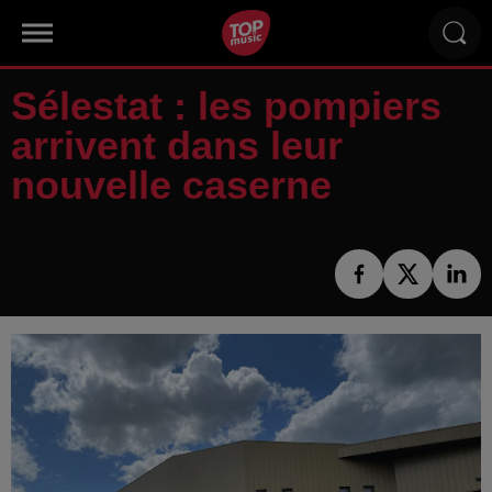
Sélestat : les pompiers
arrivent dans leur
nouvelle caserne