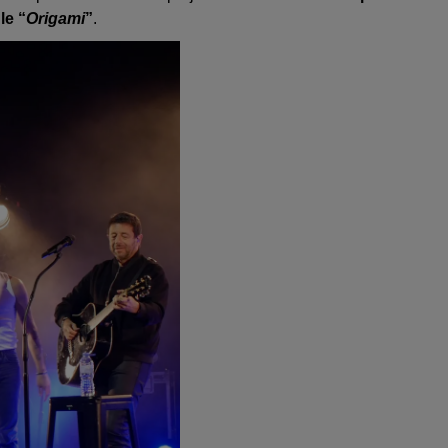
le “
Origami
”
.