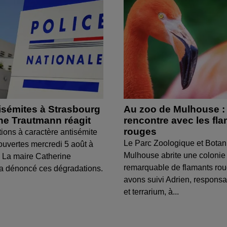
isémites à Strasbourg
Au zoo de Mulhouse :
ine Trautmann réagit
rencontre avec les fl
rouges
tions à caractère antisémite
Le Parc Zoologique et Botan
ouvertes mercredi 5 août à
Mulhouse abrite une colonie
 La maire Catherine
remarquable de flamants ro
a dénoncé ces dégradations.
avons suivi Adrien, respons
et terrarium, à...