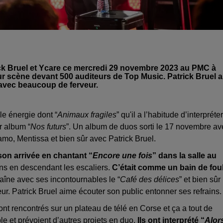
k Bruel et Ycare ce mercredi 29 novembre 2023 au PMC à
ur scène devant 500 auditeurs de Top Music. Patrick Bruel a
t avec beaucoup de ferveur.
le énergie dont “
Animaux fragiles
” qu'il a l’habitude d’interpréter
r album “
Nos futurs
”. Un album de duos sorti le 17 novembre av
mo, Mentissa et bien sûr avec Patrick Bruel.
 son arrivée en chantant “
Encore une fois
” dans la salle au
ans en descendant les escaliers.
C’était comme un bain de fou
haîne avec ses incontournables le “
Café des délices
” et bien sûr 
ur. Patrick Bruel aime écouter son public entonner ses refrains.
sont rencontrés sur un plateau de télé en Corse et ça a tout de
le et prévoient d’autres projets en duo.
Ils ont interprété “
Alor