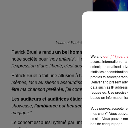
Ycare et Patrick Bruel ont interprété leur t
Patrick Bruel a rendu
un bel hommage aux enseignants 
We and
our (447) partn
notre société pour “
nos enfants
”, il conclut : "
V
ous qui ense
access information on a 
l'expression d’une liberté, c'est aussi la démocratie.
”
select personalised ad
statistics or combinatio
Patrick Bruel a fait une allusion à l’actualité en déclarant q
profiles to select person
Deliver and present adv
mêmes, face au silence assourdissant de ces dernières 
data such as IP address 
être ma chanson préférée, j'ai commencé à l’écrire en 2018,
requested; Use precise g
based on information tra
Les auditeurs et auditrices étaient comblés
comme Kari
showcase,
l’ambiance est beaucoup plus intime
, on a 
Vous pouvez accepter en 
magique
.”
mes choix". Vous pouvez
ce site. Vous pouvez met
Le concert est aussi rythmé par une choré sur "
Stand Up
"
bas de chaque page.