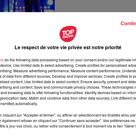
Contin
itre "Origami" sur scène - Crédit Photo : Top Music - JS
Le respect de votre vie privée est notre priorité
avec son titre “
L’Instit
”
, en évoquant leur rôle essentiel dans
ers
do the following data processing based on your consent and/or our legitimate int
ignez la lecture qui est tout un symbole, la lecture c'est
device; Use limited data to select advertising; Create profiles for personalised adver
vertising; Measure advertising performance; Measure content performance; Unders
ns of data from different sources; Develop and improve services; Create profiles to 
u'il n'y a
“pas besoin de mots, les chansons parlent d’elles-
alised content; Use limited data to select content; Ensure security, prevent and detect
ertising and content; Save and communicate privacy choices. These technologies
semaines
” avant de chanter “
On en parle
”. Il a ajouté : “
C
’
est peut
and browsing data to offer following functionalities: Identify devices based on infor
 elle n’a cessé d'être rattrapée par l'actualité.
”
eolocation data; Match and combine data from other data sources; Link different de
nsmitted automatically.
ne : “
J
e l’ai vu plusieurs fois au Zénith mais dans le cadre de c
l’impression de passer une soirée ensemble, c’est un peu
cliquant sur "Accepter et fermer", ou affiner en sélectionnant les finalités et/ou pa
 également refuser en cliquant sur "Continuer sans accepter". Vos préférences ne 
tre à jour vos choix, ou retirer votre consentement à tout moment via le lien "Gérer 
, le public s'en donne à cœur joie, on descend et on remonte, le