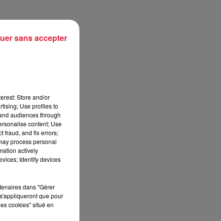
uer sans accepter
erest: Store and/or
tising; Use profiles to
tand audiences through
personalise content; Use
 fraud, and fix errors;
 may process personal
-
mation actively
vices; Identify devices
e
rtenaires dans "Gérer
s'appliqueront que pour
les cookies" situé en