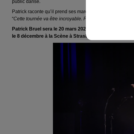
public danse.
Patrick raconte qu’il prend ses marques avant sa tournée
“
C
ette tournée va être incroyable. Prenez soin de vous et 
Patrick Bruel sera le 20 mars 2024 au Zénith de Stras
le 8 décembre à la Scène à Strasbourg.