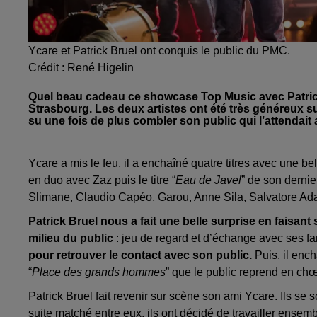
Ycare et Patrick Bruel ont conquis le public du PMC.
Crédit :
René Higelin
Quel beau cadeau ce showcase Top Music avec Patric
Strasbourg. Les deux artistes ont été très généreux s
su une fois de plus combler son public qui l’attendai
Ycare a mis le feu, il a enchaîné quatre titres avec une bel
en duo avec Zaz puis le titre “
Eau de Javel
” de son dernie
Slimane, Claudio Capéo, Garou, Anne Sila, Salvatore Ada
Patrick Bruel nous a fait une belle surprise en faisant
milieu du public
: jeu de regard et d’échange avec ses f
pour retrouver le contact avec son public.
Puis, il enc
“
Place des grands hommes
” que le public reprend en chœ
Patrick Bruel fait revenir sur scène son ami Ycare. Ils se 
suite matché entre eux, ils ont décidé de travailler ensemb