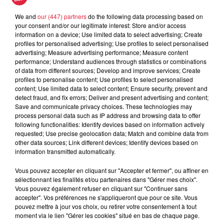
We and
our (447) partners
do the following data processing based on
your consent and/or our legitimate interest: Store and/or access
information on a device; Use limited data to select advertising; Create
profiles for personalised advertising; Use profiles to select personalised
advertising; Measure advertising performance; Measure content
performance; Understand audiences through statistics or combinations
of data from different sources; Develop and improve services; Create
profiles to personalise content; Use profiles to select personalised
content; Use limited data to select content; Ensure security, prevent and
detect fraud, and fix errors; Deliver and present advertising and content;
Save and communicate privacy choices. These technologies may
process personal data such as IP address and browsing data to offer
following functionalities: Identify devices based on information actively
requested; Use precise geolocation data; Match and combine data from
other data sources; Link different devices; Identify devices based on
information transmitted automatically.
Réglementation sur les feux d'artifice
Vous pouvez accepter en cliquant sur "Accepter et fermer", ou affiner en
sélectionnant les finalités et/ou partenaires dans "Gérer mes choix".
Il n’y a plus d'arrêté préfectoral en vigueur dans le Bas-Rhin
Vous pouvez également refuser en cliquant sur "Continuer sans
qui interdit les feux d’artifice. Mais en raison de la
accepter". Vos préférences ne s'appliqueront que pour ce site. Vous
sécheresse et des risques de feux de forêts, la préfète du
pouvez mettre à jour vos choix, ou retirer votre consentement à tout
moment via le lien "Gérer les cookies" situé en bas de chaque page.
Bas-Rhin déconseille les tirs de feux d’artifice.