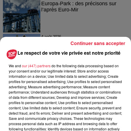
Europa-Park : des précisons sur
l’après Euro-Mir
4 août 2026
Vélos d'occasion en Alsace : les
Continuer sans accepter
meilleures adresses pour rouler à...
Le respect de votre vie privée est notre priorité
We and
our (447) partners
do the following data processing based on
your consent and/or our legitimate interest: Store and/or access
4 août 2026
information on a device; Use limited data to select advertising; Create
Bischheim : disparition d’une
profiles for personalised advertising; Use profiles to select personalised
advertising; Measure advertising performance; Measure content
adolescente de 16 ans
performance; Understand audiences through statistics or combinations
of data from different sources; Develop and improve services; Create
profiles to personalise content; Use profiles to select personalised
content; Use limited data to select content; Ensure security, prevent and
detect fraud, and fix errors; Deliver and present advertising and content;
Save and communicate privacy choices. These technologies may
process personal data such as IP address and browsing data to offer
following functionalities: Identify devices based on information actively
À découvrir également