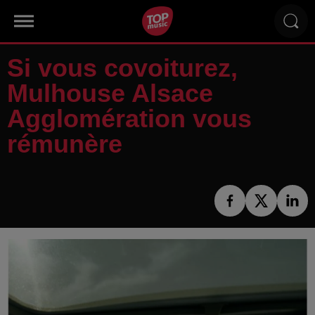
Si vous covoiturez,
Mulhouse Alsace
Agglomération vous
rémunère