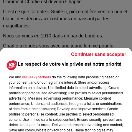
Comment Charlie est devenu Chaplin.
C’est ce que raconte « Smile », pièce entièrement en noir et
blanc, des décors aux costumes en passant par les
maquillages.
Nous sommes en 1910 dans un bar de Londres.
Charlie a rendez-vous avec une jeune femme pour lui
déclarer sa flamme.
Continuer sans accepter
Le respect de votre vie privée est notre priorité
Et ce rendez-vous pourrait bien changer sa vie…
En utilisant des procédés de mise en scène tels que ralentis,
We and
our (447) partners
do the following data processing based on
accélérés, flashbacks et changements de points de vues,
your consent and/or our legitimate interest: Store and/or access
cette pièce va vous plonger dans l’univers du cinéma de
information on a device; Use limited data to select advertising; Create
profiles for personalised advertising; Use profiles to select personalised
Chaplin le temps d’une bulle de tendresse et de poésie.
advertising; Measure advertising performance; Measure content
performance; Understand audiences through statistics or combinations
of data from different sources; Develop and improve services; Create
profiles to personalise content; Use profiles to select personalised
content; Use limited data to select content; Ensure security, prevent and
detect fraud, and fix errors; Deliver and present advertising and content;
Save and communicate privacy choices. These technologies may