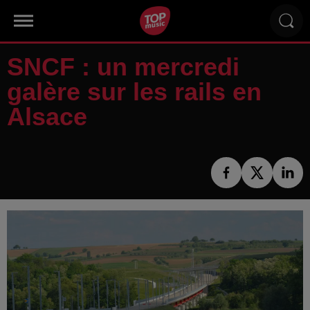
SNCF : un mercredi
galère sur les rails en
Alsace