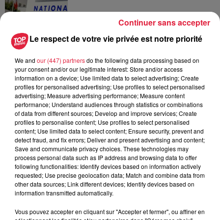
Continuer sans accepter
Le respect de votre vie privée est notre priorité
6 août 2026
Au zoo de Mulhouse : rencontre
avec les flamants rouges
We and
our (447) partners
do the following data processing based on
your consent and/or our legitimate interest: Store and/or access
information on a device; Use limited data to select advertising; Create
profiles for personalised advertising; Use profiles to select personalised
advertising; Measure advertising performance; Measure content
performance; Understand audiences through statistics or combinations
of data from different sources; Develop and improve services; Create
profiles to personalise content; Use profiles to select personalised
À découvrir également
content; Use limited data to select content; Ensure security, prevent and
detect fraud, and fix errors; Deliver and present advertising and content;
Save and communicate privacy choices. These technologies may
process personal data such as IP address and browsing data to offer
following functionalities: Identify devices based on information actively
requested; Use precise geolocation data; Match and combine data from
other data sources; Link different devices; Identify devices based on
information transmitted automatically.
Vous pouvez accepter en cliquant sur "Accepter et fermer", ou affiner en