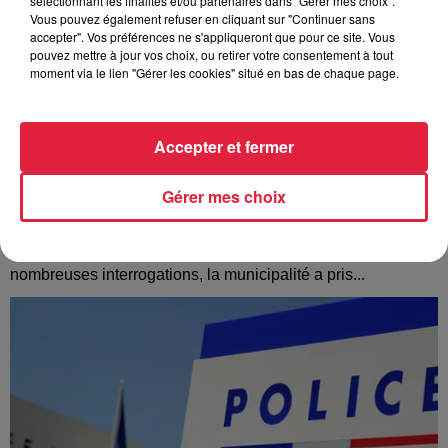
sélectionnant les finalités et/ou partenaires dans "Gérer mes choix".
Vous pouvez également refuser en cliquant sur "Continuer sans
accepter". Vos préférences ne s'appliqueront que pour ce site. Vous
pouvez mettre à jour vos choix, ou retirer votre consentement à tout
moment via le lien "Gérer les cookies" situé en bas de chaque page.
Accepter et fermer
Gérer mes choix
À Hoerdt, de l’eau brune sort des robinets
Depuis plusieurs jours, des habitants de Hoerdt ont vu de
l’eau brune s’écouler de leurs robinets. Face aux
nombreuses interrogations, la municipalité a pris...