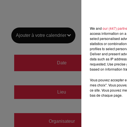
We and
our (447) partn
access information on a 
Ajouter à votre calendrier
select personalised ad
statistics or combinatio
profiles to select person
Deliver and present adv
du
3 m
data such as IP address 
Date
requested; Use precise g
au
4 m
based on information tra
Vous pouvez accepter en 
mes choix". Vous pouvez
ce site. Vous pouvez met
Salle 
Lieu
bas de chaque page.
67750
Les Kn
Organisateur
https:/