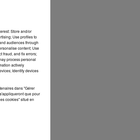
erest: Store and/or
tising; Use profiles to
tand audiences through
personalise content; Use
 fraud, and fix errors;
 may process personal
mation actively
vices; Identify devices
rtenaires dans "Gérer
s'appliqueront que pour
les cookies" situé en