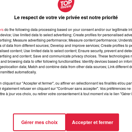
Le respect de votre vie privée est notre priorité
ers
do the following data processing based on your consent and/or our legitimate int
device; Use limited data to select advertising; Create profiles for personalised adver
vertising; Measure advertising performance; Measure content performance; Unders
ns of data from different sources; Develop and improve services; Create profiles to 
alised content; Use limited data to select content; Ensure security, prevent and detect
ertising and content; Save and communicate privacy choices. These technologies
ai 2025 à 18h00
and browsing data to offer following functionalities: Identify devices based on infor
eolocation data; Match and combine data from other data sources; Link different de
ai 2025 à 1h00
nsmitted automatically.
cliquant sur "Accepter et fermer", ou affiner en sélectionnant les finalités et/ou pa
 également refuser en cliquant sur "Continuer sans accepter". Vos préférences ne 
tre à jour vos choix, ou retirer votre consentement à tout moment via le lien "Gérer 
Polyvalente Alphonse Haag
Scherwiller
ecke’s de l’Aubach
Gérer mes choix
Accepter et fermer
/scherwiller.fr/event/soiree-annees-80-a-nos-jours/