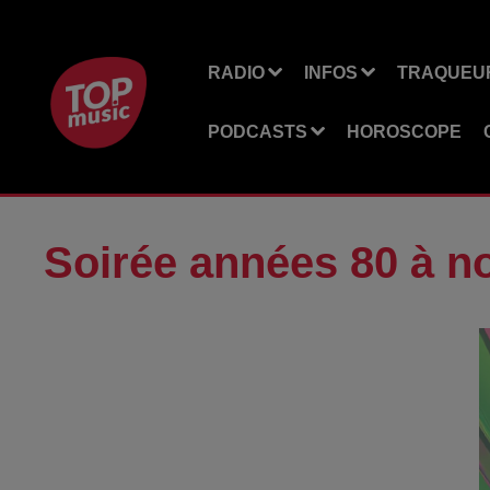
RADIO
INFOS
TRAQUEUR
PODCASTS
HOROSCOPE
Soirée années 80 à n