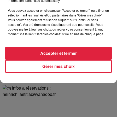
information transmitted automatically.
Vous pouvez accepter en cliquant sur "Accepter et fermer", ou affiner en
entrée gratuite !
sélectionnant les finalités et/ou partenaires dans "Gérer mes choix".
Vous pouvez également refuser en cliquant sur "Continuer sans
REPAS SUR RÉSERVATION – 10€ seulement
accepter". Vos préférences ne s'appliqueront que pour ce site. Vous
pouvez mettre à jour vos choix, ou retirer votre consentement à tout
Au menu :
moment via le lien "Gérer les cookies" situé en bas de chaque page.
Kebab de Bebere + frites
Effiloché de porc, crudités, pain oriental & sauce maison
Accepter et fermer
BONUS : un panier garni à gagner parmi toutes les
Gérer mes choix
réservations !
Réservation avant le 30 mai 2026
Paiement à la réservation
Infos & réservations :
heinrich.laetitia@wanadoo.fr