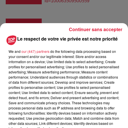
id=100063509500559
Tarif
Gratuit
Continuer sans accepter
Le respect de votre vie privée est notre priorité
ÉVÉNEMENT À RHINAU – PENSEZ À
We and
our (447) partners
do the following data processing based on
your consent and/or our legitimate interest: Store and/or access
RÉSERVER VOTRE REPAS !
information on a device; Use limited data to select advertising; Create
Le samedi 6 juin 2026, venez célébrer avec nous les
profiles for personalised advertising; Use profiles to select personalised
30 ans des Rhinau Schalmeien
advertising; Measure advertising performance; Measure content
performance; Understand audiences through statistics or combinations
20 ans des Lus Bueva Mulhouse
of data from different sources; Develop and improve services; Create
profiles to personalise content; Use profiles to select personalised
Une soirée festive vous attend à la salle polyvalente de
content; Use limited data to select content; Ensure security, prevent and
detect fraud, and fix errors; Deliver and present advertising and content;
Rhinau, de 17h à 1h, avec :
Save and communicate privacy choices. These technologies may
animations Guggenmusik & Schalmei
process personal data such as IP address and browsing data to offer
DJ assuré par les Riedika Klopfer
following functionalities: Identify devices based on information actively
requested; Use precise geolocation data; Match and combine data from
other data sources; Link different devices; Identify devices based on
feu d’artifice à minuit