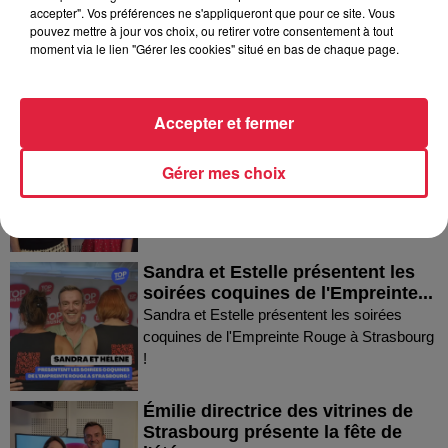
accepter". Vos préférences ne s'appliqueront que pour ce site. Vous
Mann à Wettolsheim !
pouvez mettre à jour vos choix, ou retirer votre consentement à tout
Thierry du Domaine Wunsch et Mann à
moment via le lien "Gérer les cookies" situé en bas de chaque page.
Wettolsheim !
Accepter et fermer
Fanny nous présente le festival
Festimania !
Gérer mes choix
Fanny nous présente le festival Festimania !
Sandra et Estelle présentent les
soirées coquines de l'Empreinte...
Sandra et Estelle présentent les soirées
coquines de l'Empreinte Rouge à Strasbourg
!
Émilie directrice des vitrines de
Strasbourg présente la fête de