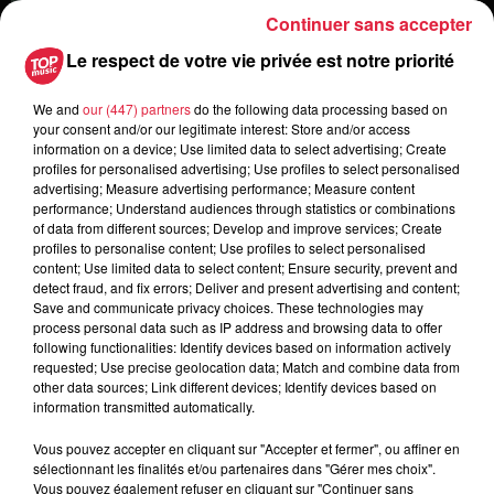
Continuer sans accepter
Le respect de votre vie privée est notre priorité
4 août 2026
Bischheim : disparition d’une
adolescente de 16 ans
We and
our (447) partners
do the following data processing based on
your consent and/or our legitimate interest: Store and/or access
information on a device; Use limited data to select advertising; Create
profiles for personalised advertising; Use profiles to select personalised
advertising; Measure advertising performance; Measure content
4 août 2026
performance; Understand audiences through statistics or combinations
Muttersholtz : après SensoRied,
of data from different sources; Develop and improve services; Create
voilà BotaRied
profiles to personalise content; Use profiles to select personalised
content; Use limited data to select content; Ensure security, prevent and
detect fraud, and fix errors; Deliver and present advertising and content;
Save and communicate privacy choices. These technologies may
process personal data such as IP address and browsing data to offer
following functionalities: Identify devices based on information actively
requested; Use precise geolocation data; Match and combine data from
other data sources; Link different devices; Identify devices based on
information transmitted automatically.
Dans la même série
Vous pouvez accepter en cliquant sur "Accepter et fermer", ou affiner en
sélectionnant les finalités et/ou partenaires dans "Gérer mes choix".
Thierry du Domaine Wunsch et
Vous pouvez également refuser en cliquant sur "Continuer sans