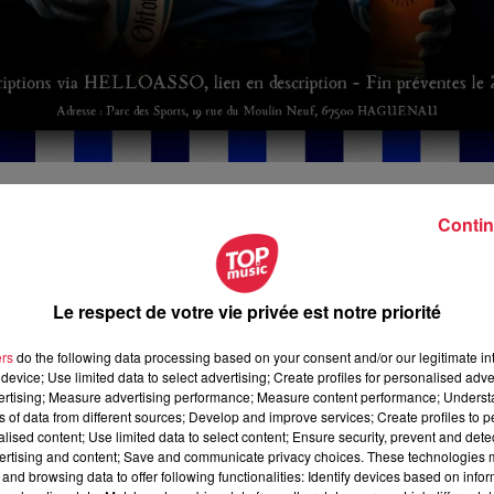
Contin
octobre 2024 à 19h00
Le respect de votre vie privée est notre priorité
 novembre 2024 à 3h00
ers
do the following data processing based on your consent and/or our legitimate int
device; Use limited data to select advertising; Create profiles for personalised adver
vertising; Measure advertising performance; Measure content performance; Unders
ns of data from different sources; Develop and improve services; Create profiles to 
ouse du Rugby Club Haguenau - 19 rue du Moulin Neuf - Pa
alised content; Use limited data to select content; Ensure security, prevent and detect
Haguenau
ertising and content; Save and communicate privacy choices. These technologies
and browsing data to offer following functionalities: Identify devices based on infor