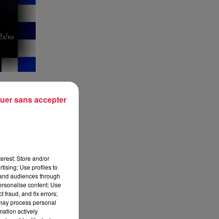
uer sans accepter
erest: Store and/or
tising; Use profiles to
tand audiences through
personalise content; Use
rc des Sports
 fraud, and fix errors;
 may process personal
mation actively