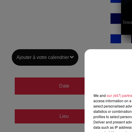
Ajouter à votre calendrier
du
31 
Date
au
1er
We and
our (447) partn
access information on a 
select personalised ad
statistics or combinatio
Club H
Lieu
profiles to select person
67500
Deliver and present adv
data such as IP address 