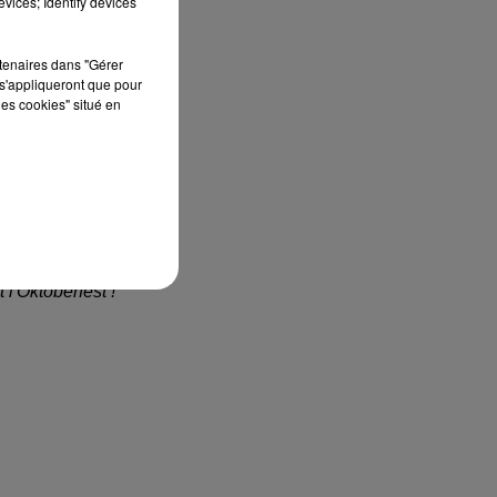
vices; Identify devices
rtenaires dans "Gérer
s'appliqueront que pour
les cookies" situé en
l'Oktoberfest !