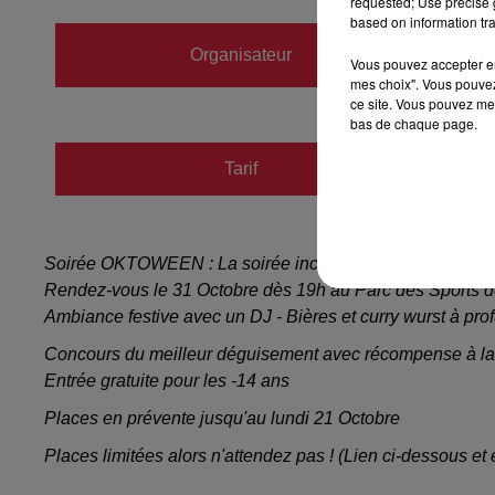
requested; Use precise g
based on information tra
RUGB
Organisateur
Vous pouvez accepter en 
https:
mes choix". Vous pouvez
ce site. Vous pouvez met
bas de chaque page.
Tarif
Payant
Soirée OKTOWEEN : La soirée incontournable revient !
Rendez-vous le 31 Octobre dès 19h au Parc des Sports de 
Ambiance festive avec un DJ - Bières et curry wurst à prof
Concours du meilleur déguisement avec récompense à la 
Entrée gratuite pour les -14 ans
Places en prévente jusqu'au lundi 21 Octobre
Places limitées alors n'attendez pas ! (Lien ci-dessous et 