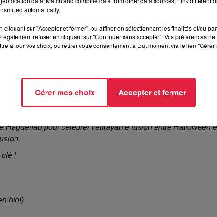
eolocation data; Match and combine data from other data sources; Link different de
nsmitted automatically.
Y CLUB HAGUENAU
cliquant sur "Accepter et fermer", ou affiner en sélectionnant les finalités et/ou pa
//www.facebook.com/profile.php?id=61565062372901
 également refuser en cliquant sur "Continuer sans accepter". Vos préférences ne 
tre à jour vos choix, ou retirer votre consentement à tout moment via le lien "Gérer 
Gérer mes choix
Accepter et fermer
Haguenau pour célébrer l’effrayante fusion entre Halloween et 
usion.
clé !
en bio!)