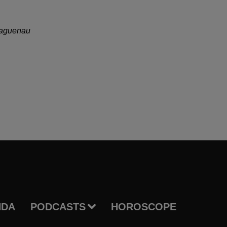
Haguenau
NDA
PODCASTS
HOROSCOPE