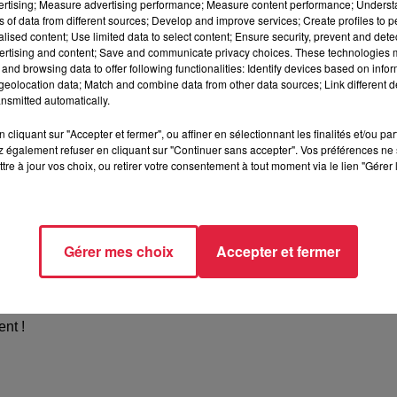
vertising; Measure advertising performance; Measure content performance; Unders
ns of data from different sources; Develop and improve services; Create profiles to 
/www.helloasso.com/associations/asim-foot/evenements/soiree
alised content; Use limited data to select content; Ensure security, prevent and detect
ertising and content; Save and communicate privacy choices. These technologies
and browsing data to offer following functionalities: Identify devices based on infor
eolocation data; Match and combine data from other data sources; Link different de
nsmitted automatically.
cliquant sur "Accepter et fermer", ou affiner en sélectionnant les finalités et/ou pa
 également refuser en cliquant sur "Continuer sans accepter". Vos préférences ne 
tre à jour vos choix, ou retirer votre consentement à tout moment via le lien "Gérer 
Palace
arrive et elle s’annonce encore plus intense, encore plus
Gérer mes choix
Accepter et fermer
s 80 à nos jours, et venez revivre la magie des nuits mythiques du
nt !