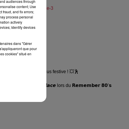
tand audiences through
personalise content; Use
-remember-caesar-palace-3
 fraud, and fix errors;
 may process personal
mation actively
vices; Identify devices
rtenaires dans "Gérer
s'appliqueront que pour
les cookies" situé en
 nostalgique, encore plus festive ! 💥🕺
 𝘾𝙖𝙚𝙨𝙖𝙧 𝙋𝙖𝙡𝙖𝙘𝙚 lors du 𝗥𝗲𝗺𝗲𝗺𝗯𝗲𝗿 𝟴𝟬’𝘀