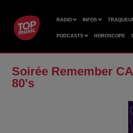
RADIO
INFOS
TRAQUEUR
PODCASTS
HOROSCOPE
Soirée Remember CA
80's