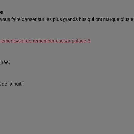
𝗲,
𝗲, prêts à vous faire danser sur les plus grands hits qui ont marqué pl
venements/soiree-remember-caesar-palace-3
oirée.
de la nuit !