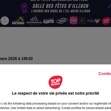
mars 2026 à 19h30
mars 2026 à 1h00
Contin
es Fêtes d'Illzach - 1 avenue des Rives de l'ill
Le respect de votre vie privée est notre priorité
Illzach
ers
do the following data processing based on your consent and/or our legitimate int
device; Use limited data to select advertising; Create profiles for personalised adver
oot