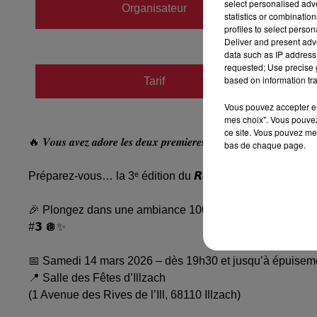
select personalised ad
Organisateur
statistics or combinatio
https:/
profiles to select person
Deliver and present adv
data such as IP address 
requested; Use precise g
based on information tra
Tarif
Payant
Vous pouvez accepter en 
mes choix". Vous pouvez
ce site. Vous pouvez met
🔥 𝑽𝒐𝒖𝒔 𝒂𝒗𝒆𝒛 𝒂𝒅𝒐𝒓𝒆 𝒍𝒆𝒔 𝒅𝒆𝒖𝒙 𝒑𝒓𝒆𝒎𝒊𝒆𝒓𝒆𝒔 𝒆𝒅𝒊𝒕𝒊𝒐𝒏𝒔 ?
bas de chaque page.
Préparez-vous… la 3ᵉ édition du 𝙍𝙚𝙢𝙚𝙢𝙗𝙚𝙧 𝘾𝙖𝙚𝙨𝙖𝙧
🎉 Plongez dans une ambiance 100 % rétro & festive, des année
#𝟯 🪩✨
📅 Samedi 14 mars 2026 – dès 19h30 et jusqu’à épuiseme
📍 Salle des Fêtes d’Illzach
(1 Avenue des Rives de l’Ill, 68110 Illzach)