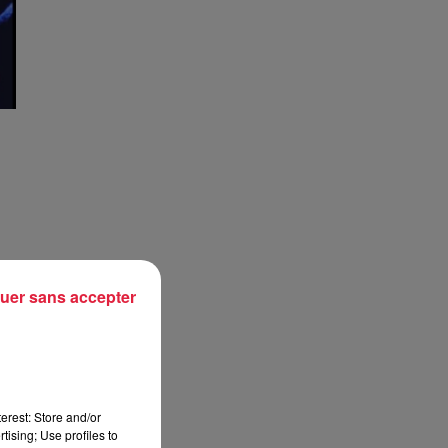
uer sans accepter
erest: Store and/or
tising; Use profiles to