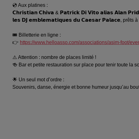
💿 Aux platines :
𝗖𝗵𝗿𝗶𝘀𝘁𝗶𝗮𝗻 𝗖𝗵𝗶𝘃𝗮 & 𝗣𝗮𝘁𝗿𝗶𝗰𝗸 𝗗𝗶 𝗩𝗶𝘁𝗼 𝗮𝗹𝗶𝗮𝘀 𝗔𝗹𝗮𝗻 𝗣𝗿𝗶
𝗹𝗲𝘀 𝗗𝗝 𝗲𝗺𝗯𝗹𝗲𝗺𝗮𝘁𝗶𝗾𝘂𝗲𝘀 𝗱𝘂 𝗖𝗮𝗲𝘀𝗮𝗿 𝗣𝗮𝗹𝗮
🎟 Billetterie en ligne :
👉
https://www.helloasso.com/associations/asim-foot/e
⚠️ Attention : nombre de places limité !
🍻 Bar et petite restauration sur place pour tenir toute la s
🌟 Un seul mot d’ordre :
Souvenirs, danse, énergie et bonne humeur jusqu’au bout 