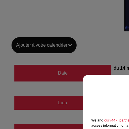
Ajouter à votre calendrier
du
14 
Date
au
15 
Salle d
Lieu
68110
We and
our (447) partn
access information on a 
ASIM F