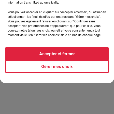
Composé de deux violonistes, un flûtiste, un guitariste et
information transmitted automatically.
une danseuse de claquettes, ce groupe passionné fera
Vous pouvez accepter en cliquant sur "Accepter et fermer", ou affiner en
résonner des sonorités dansantes qui transporteront le
sélectionnant les finalités et/ou partenaires dans "Gérer mes choix".
public dans l’univers enjoué de l’Irlande.
Vous pouvez également refuser en cliquant sur "Continuer sans
accepter". Vos préférences ne s'appliqueront que pour ce site. Vous
Réservez dès maintenant cette date, car vous ne voudrez
pouvez mettre à jour vos choix, ou retirer votre consentement à tout
pas manquer cet événement !
moment via le lien "Gérer les cookies" situé en bas de chaque page.
Buvette et petite restauration sur place
L’abus d’alcool est dangereux pour la santé, à consommer
Accepter et fermer
avec modération
Gérer mes choix
Billetterie en ligne