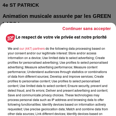
4e ST PATRICK
Animation musicale assurée par les GREEN
LADS !
Continuer sans accepter
- Vendredi 14 mars 2025 à partir de 19h30 (Concert
Le respect de votre vie privée est notre priorité
20h30)
We and
our (447) partners
do the following data processing based on
Préparez-vous pour une soirée festive inoubliable ! La fête
your consent and/or our legitimate interest: Store and/or access
de la Saint-Patrick, célébrée dans le monde entier, revient à
information on a device; Use limited data to select advertising; Create
profiles for personalised advertising; Use profiles to select personalised
Ribeauvillé pour sa 4e édition. Venez partager un moment
advertising; Measure advertising performance; Measure content
convivial au Parc à partir de 19h30 pour plonger dans
performance; Understand audiences through statistics or combinations
l’ambiance unique des pubs irlandais !
of data from different sources; Develop and improve services; Create
profiles to personalise content; Use profiles to select personalised
Au croisement de la musique celtique traditionnelle et des
content; Use limited data to select content; Ensure security, prevent and
rythmes électro modernes, les Green Lads promettent un
detect fraud, and fix errors; Deliver and present advertising and content;
Save and communicate privacy choices. These technologies may
spectacle vibrant ! Vêtus de leurs costumes verts, ils
process personal data such as IP address and browsing data to offer
enflamment aussi bien les places de village que les grandes
following functionalities: Identify devices based on information actively
scènes de France.
requested; Use precise geolocation data; Match and combine data from
other data sources; Link different devices; Identify devices based on