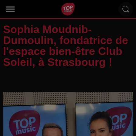
Sophia Moudnib-
Dumoulin, fondatrice de
l'espace bien-être Club
Soleil, à Strasbourg !