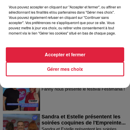
Vous pouvez accepter en cliquant sur "Accepter et fermer", ou affiner en
sélectionnant les finalités et/ou partenaires dans "Gérer mes choix".
Vous pouvez également refuser en cliquant sur "Continuer sans
Dans la même série
accepter". Vos préférences ne s'appliqueront que pour ce site. Vous
pouvez mettre à jour vos choix, ou retirer votre consentement à tout
moment via le lien "Gérer les cookies" situé en bas de chaque page.
Thierry du Domaine Wunsch et
Mann à Wettolsheim !
Thierry du Domaine Wunsch et Mann à
Accepter et fermer
Wettolsheim !
Gérer mes choix
Fanny nous présente le festival
Festimania !
Fanny nous présente le festival Festimania !
Sandra et Estelle présentent les
soirées coquines de l'Empreinte...
Sandra et Estelle présentent les soirées