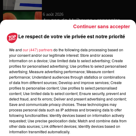
6 août 2026
Au zoo de Mulhouse : rencontre
Continuer sans accepter
avec les flamants rouges
Le respect de votre vie privée est notre priorité
We and
our (447) partners
do the following data processing based on
your consent and/or our legitimate interest: Store and/or access
6 août 2026
information on a device; Use limited data to select advertising; Create
Les dernières infos sur la venue du
profiles for personalised advertising; Use profiles to select personalised
pape à Metz en septembre
advertising; Measure advertising performance; Measure content
performance; Understand audiences through statistics or combinations
of data from different sources; Develop and improve services; Create
profiles to personalise content; Use profiles to select personalised
content; Use limited data to select content; Ensure security, prevent and
5 août 2026
detect fraud, and fix errors; Deliver and present advertising and content;
Europa-Park : des précisons sur
Save and communicate privacy choices. These technologies may
l’après Euro-Mir
process personal data such as IP address and browsing data to offer
following functionalities: Identify devices based on information actively
requested; Use precise geolocation data; Match and combine data from
other data sources; Link different devices; Identify devices based on
information transmitted automatically.