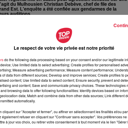
 s'agit du Mulhousien Christian Debève, chef de file des
Grand Est. L'enquête a été confiée aux gendarmes de la
eurs auditions.
Contin
ne main courante plusieurs semaines après les faits. Elle aurai
gendarmes.
Le respect de votre vie privée est notre priorité
ête préliminaire pour des faits présumés d'agression sexuelle
ers
do the following data processing based on your consent and/or our legitimate int
device; Use limited data to select advertising; Create profiles for personalised adver
vertising; Measure advertising performance; Measure content performance; Unders
ns of data from different sources; Develop and improve services; Create profiles to 
du Grand-Est aurait été agressée sexuellement par l'un de ses
alised content; Use limited data to select content; Ensure security, prevent and detect
ertising and content; Save and communicate privacy choices. These technologies
and browsing data to offer following functionalities: Identify devices based on infor
té ouverte par la section de recherches de la gendarmerie de
eolocation data; Match and combine data from other data sources; Link different de
près du parquet de Strasbourg
par une élue du Conseil
nsmitted automatically.
agressée sexuellement par l'un de ses collègues à son domicile
cliquant sur "Accepter et fermer", ou affiner en sélectionnant les finalités et/ou pa
le se serait introduit chez elle
et aurait abusé d'elle.
 également refuser en cliquant sur "Continuer sans accepter". Vos préférences ne 
tre à jour vos choix, ou retirer votre consentement à tout moment via le lien "Gérer 
lusieurs témoignages