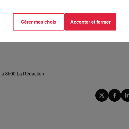
s dernières semaines. Dans le cadre de l'enquête, plusieurs
ées. Elles décrivent cet homme "
lourd
", aux "
propos châtiers
"
ont programmées dans les prochaines semaines.
Gérer mes choix
Accepter et fermer
23 à 8h00 La Rédaction