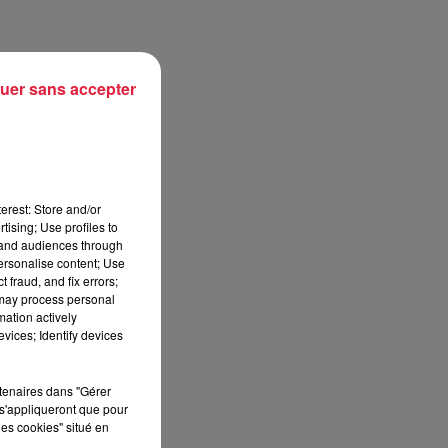
uer sans accepter
t
erest: Store and/or
tising; Use profiles to
tand audiences through
personalise content; Use
 fraud, and fix errors;
 may process personal
mation actively
vices; Identify devices
rtenaires dans "Gérer
s'appliqueront que pour
les cookies" situé en