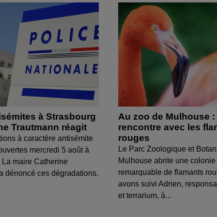
isémites à Strasbourg
Au zoo de Mulhouse :
ine Trautmann réagit
rencontre avec les fl
rouges
tions à caractère antisémite
Le Parc Zoologique et Botan
ouvertes mercredi 5 août à
Mulhouse abrite une colonie
 La maire Catherine
remarquable de flamants ro
a dénoncé ces dégradations.
avons suivi Adrien, respons
et terrarium, à...