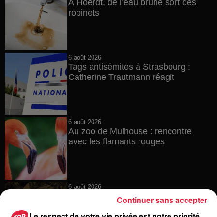
À Hoerdt, de l’eau brune sort des
robinets
6 août 2026
Tags antisémites à Strasbourg :
Catherine Trautmann réagit
6 août 2026
Au zoo de Mulhouse : rencontre
avec les flamants rouges
6 août 2026
Les dernières infos sur la venue du
Continuer sans accepter
pape à Metz en septembre
Le respect de votre vie privée est notre priorité