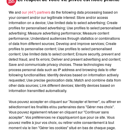
We and
our (447) partners
do the following data processing based on
your consent and/or our legitimate interest: Store and/or access
5 août 2026
information on a device; Use limited data to select advertising; Create
Europa-Park : des précisons sur
profiles for personalised advertising; Use profiles to select personalised
l’après Euro-Mir
advertising; Measure advertising performance; Measure content
performance; Understand audiences through statistics or combinations
of data from different sources; Develop and improve services; Create
profiles to personalise content; Use profiles to select personalised
content; Use limited data to select content; Ensure security, prevent and
detect fraud, and fix errors; Deliver and present advertising and content;
Save and communicate privacy choices. These technologies may
process personal data such as IP address and browsing data to offer
following functionalities: Identify devices based on information actively
Dans la même série
requested; Use precise geolocation data; Match and combine data from
other data sources; Link different devices; Identify devices based on
information transmitted automatically.
Un champ de fraises pour
l'éternité
Vous pouvez accepter en cliquant sur "Accepter et fermer", ou affiner en
sélectionnant les finalités et/ou partenaires dans "Gérer mes choix".
Un champ de fraises pour l'éternité
Vous pouvez également refuser en cliquant sur "Continuer sans
accepter". Vos préférences ne s'appliqueront que pour ce site. Vous
pouvez mettre à jour vos choix, ou retirer votre consentement à tout
moment via le lien "Gérer les cookies" situé en bas de chaque page.