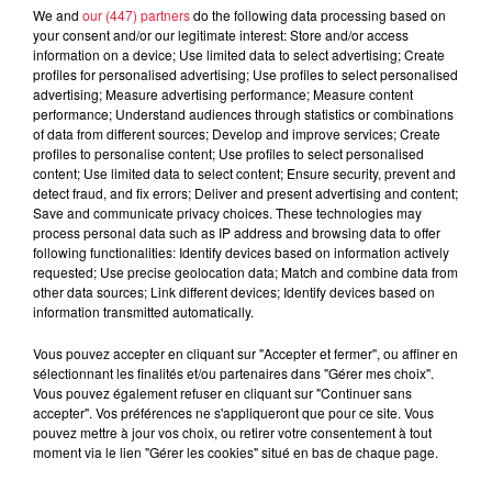
We and
our (447) partners
do the following data processing based on
your consent and/or our legitimate interest: Store and/or access
6 août 2026
information on a device; Use limited data to select advertising; Create
À Hoerdt, de l’eau brune sort des
profiles for personalised advertising; Use profiles to select personalised
robinets
advertising; Measure advertising performance; Measure content
performance; Understand audiences through statistics or combinations
of data from different sources; Develop and improve services; Create
profiles to personalise content; Use profiles to select personalised
content; Use limited data to select content; Ensure security, prevent and
6 août 2026
detect fraud, and fix errors; Deliver and present advertising and content;
Tags antisémites à Strasbourg :
Save and communicate privacy choices. These technologies may
process personal data such as IP address and browsing data to offer
Catherine Trautmann réagit
following functionalities: Identify devices based on information actively
requested; Use precise geolocation data; Match and combine data from
other data sources; Link different devices; Identify devices based on
information transmitted automatically.
6 août 2026
Vous pouvez accepter en cliquant sur "Accepter et fermer", ou affiner en
Au zoo de Mulhouse : rencontre
sélectionnant les finalités et/ou partenaires dans "Gérer mes choix".
avec les flamants rouges
Vous pouvez également refuser en cliquant sur "Continuer sans
accepter". Vos préférences ne s'appliqueront que pour ce site. Vous
pouvez mettre à jour vos choix, ou retirer votre consentement à tout
moment via le lien "Gérer les cookies" situé en bas de chaque page.