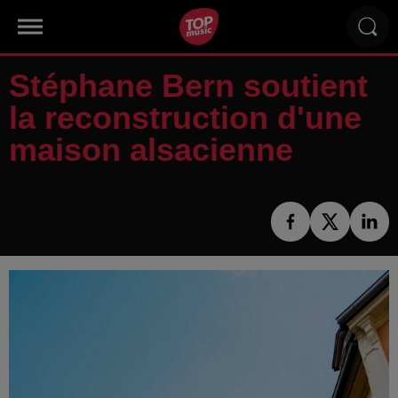
Stéphane Bern soutient
la reconstruction d'une
maison alsacienne