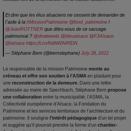
Et dire que les élus alsaciens ne cessent de demander de
l’aide à la
#MissionPatrimoine
@fond_patrimoine
!
@JeanROTTNER
que dites-vous de ce saccage
patrimonial ?
@dnatweets
@bleualsace
@F3Alsace
@lalsace
https://t.co/NdtW0NRfDN
— Stéphane Bern (@bernstephane)
July 28, 2022
Le responsable de la mission Patrimoine
monte au
créneau et offre son soutien à l’ASMA
en plaidant pour
une
reconstruction de la demeure.
Dans une lettre
adressée au maire de Spechbach, Stéphane Bern
propose
une collaboration
entre la municipalité, l'ASMA, la
Collectivité européenne d'Alsace, la Fondation du
Patrimoine et les services territoriaux de l'architecture et du
patrimoine. Il souligne
l'intérêt pédagogique
d'un tel projet
et suggère qu'il pourrait prendre la forme d'un
chantier-