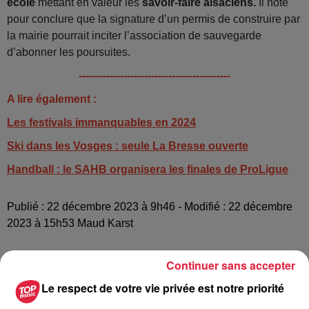
école
mettant en valeur les
savoir-faire alsaciens.
Il note
pour conclure que la signature d’un permis de construire par
la mairie pourrait inciter l’association de sauvegarde
d’abonner les poursuites.
--------------------------------------------
A lire également :
Les festivals immanquables en 2024
Ski dans les Vosges : seule La Bresse ouverte
Handball : le SAHB organisera les finales de ProLigue
Publié : 22 décembre 2023 à 9h46 - Modifié : 22 décembre
2023 à 15h53 Maud Karst
Continuer sans accepter
Le respect de votre vie privée est notre priorité
A lire aussi