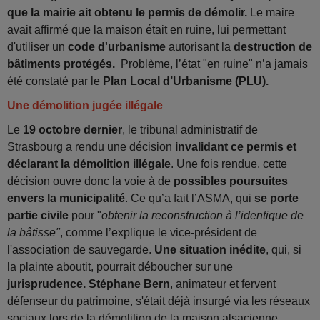
que la mairie ait obtenu le permis de démolir.
Le maire
avait affirmé que la maison était en ruine, lui permettant
d'utiliser un
code d'urbanisme
autorisant la
destruction de
bâtiments protégés.
Problème, l’état "en ruine" n’a jamais
été constaté par le
Plan Local d’Urbanisme (PLU).
Une démolition jugée illégale
Le
19 octobre dernier
, le tribunal administratif de
Strasbourg a rendu une décision
invalidant ce permis et
déclarant la démolition illégale
. Une fois rendue, cette
décision ouvre donc la voie à de
possibles poursuites
envers la municipalité
. Ce qu’a fait l’ASMA, qui
se porte
partie civile
pour "
obtenir la reconstruction à l’identique de
la bâtisse"
, comme l’explique le vice-président de
l'association de sauvegarde.
Une situation inédite
, qui, si
la plainte aboutit, pourrait déboucher sur une
jurisprudence. Stéphane Bern
, animateur et fervent
défenseur du patrimoine, s'était déjà insurgé via les réseaux
sociaux lors de la démolition de la maison alsacienne.